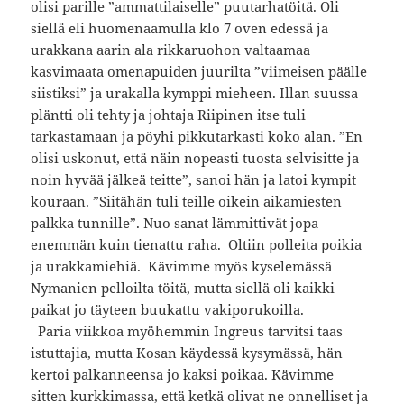
olisi parille ”ammattilaiselle” puutarhatöitä. Oli
siellä eli huomenaamulla klo 7 oven edessä ja
urakkana aarin ala rikkaruohon valtaamaa
kasvimaata omenapuiden juurilta ”viimeisen päälle
siistiksi” ja urakalla kymppi mieheen. Illan suussa
pläntti oli tehty ja johtaja Riipinen itse tuli
tarkastamaan ja pöyhi pikkutarkasti koko alan. ”En
olisi uskonut, että näin nopeasti tuosta selvisitte ja
noin hyvää jälkeä teitte”, sanoi hän ja latoi kympit
kouraan. ”Siitähän tuli teille oikein aikamiesten
palkka tunnille”. Nuo sanat lämmittivät jopa
enemmän kuin tienattu raha. Oltiin polleita poikia
ja urakkamiehiä. Kävimme myös kyselemässä
Nymanien pelloilta töitä, mutta siellä oli kaikki
paikat jo täyteen buukattu vakiporukoilla.
Paria viikkoa myöhemmin Ingreus tarvitsi taas
istuttajia, mutta Kosan käydessä kysymässä, hän
kertoi palkanneensa jo kaksi poikaa. Kävimme
sitten kurkkimassa, että ketkä olivat ne onnelliset ja