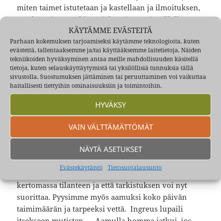
miten taimet istutetaan ja kastellaan ja ilmoituksen,
että hän sitten tarkistaa joka taimen aina illalla.
KÄYTÄMME EVÄSTEITÄ
Arvelimme Kostin kanssa, että nyt on pantava
Parhaan kokemuksen tarjoamiseksi käytämme teknologioita, kuten
töpinäksi, jos aiomme saada kunnon tilin.
evästeitä, tallentaaksemme ja/tai käyttääksemme laitetietoja. Näiden
Kehitimme sitten työtavan, jossa Kosa vahvempana
tekniikoiden hyväksyminen antaa meille mahdollisuuden käsitellä
kantoi veden ja minä istutin ja kastelin. Vauhti
tietoja, kuten selauskäyttäytymistä tai yksilöllisiä tunnuksia tällä
sivustolla. Suostumuksen jättäminen tai peruuttaminen voi vaikuttaa
koveni, kun olin alkuun nopeampi kun Kosa, joka
haitallisesti tiettyihin ominaisuuksiin ja toimintoihin.
sitten korjasi tilanteen juoksemalla kastelukannut
käsissään mennen tullen. Puolen päivän aikoihin
HYVÄKSY
oli päiväksi varatut taimet loppu ja lähdimme
isäntää tavoittelemaan eväitämme matkalla syöden.
VAIN VÄLTTÄMÄTTÖMÄT
Ingreus oli ihmeissään, mutta lupasi heti tuoda
NÄYTÄ ASETUKSET
uuden kuorman taimia ja vettä. Illan suussa taimet
loppuivat vielä aikaisemmin tekniikkamme
Evästekäytäntö
Tietosuojalausunto
hiouduttua ja kävimme taas kotimatkalla
kertomassa tilanteen ja että tarkistuksen voi nyt
suorittaa. Pyysimme myös aamuksi koko päivän
taimimäärän ja tarpeeksi vettä. Ingreus lupaili
itsekseen mutisten. Aamulla homma jatkui, jos