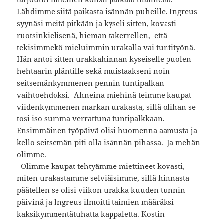
Lähdimme siitä paikasta isännän puheille. Ingreus
syynäsi meitä pitkään ja kyseli sitten, kovasti
ruotsinkielisenä, hieman takerrellen, että
tekisimmekö mieluimmin urakalla vai tuntityönä.
Hän antoi sitten urakkahinnan kyseiselle puolen
hehtaarin pläntille sekä muistaakseni noin
seitsemänkymmenen pennin tuntipalkan
vaihtoehdoksi. Ahneina miehinä teimme kaupat
viidenkymmenen markan urakasta, sillä olihan se
tosi iso summa verrattuna tuntipalkkaan.
Ensimmäinen työpäivä olisi huomenna aamusta ja
kello seitsemän piti olla isännän pihassa. Ja mehän
olimme.
Olimme kaupat tehtyämme miettineet kovasti,
miten urakastamme selviäisimme, sillä hinnasta
päätellen se olisi viikon urakka kuuden tunnin
päivinä ja Ingreus ilmoitti taimien määräksi
kaksikymmentätuhatta kappaletta. Kostin