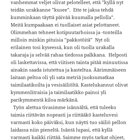
vanhemmat veljet olivat pelotelleet, että ”kyllä nyt
teidän urakkanne ”kusee”. Ette te jaksa tehdä
kumminkaan täyttä päivää kuumalla pellolla”.
Meitä kumpaakaan ei tuollaiset asiat pelottaneet.
Olimmehan tehneet kotipuutarhoissa ja -tonteilla
milloin minkin pituisia ”pakkotöitä” Nyt oli
erilainen tosi kyseessä, kun oli tuolla urakalla
takaraja ja selvää rahaa tiedossa palkkana. Helposti
oli laskettavissa, että viitisen tainta pitää minuutissa
ainakin saada istutettua ja kasteltua. Äärimmäiseen
laitaan peltoa oli yli sata metriä juoksumatkaa
taimilaatikoilta ja vesisäiliöltä. Kastelukannut olivat
kymmenlitraisia ja taimilaatikko painoi yli
parikymmentä kiloa märkänä.
Työn alettua tivasimme isännältä, että tuleeko
taimia riittävän nopeasti ja riittääkö kasteluvesi
varmasti koko päiväksi, kun näytti tuo säiliö pellon
laidassa niin pieneltä. Isäntä lupasi, että kyllä
varmasti kaikki riittää. Saimme myös tarkat ohjeet,