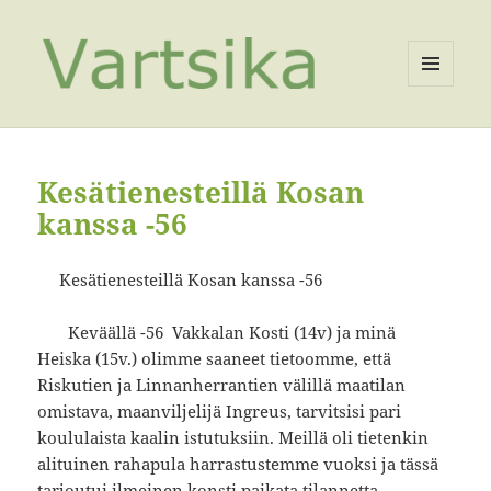
VALIKKO
JA
VIMPAIMET
Kesätienesteillä Kosan
kanssa -56
Kesätienesteillä Kosan kanssa -56
Keväällä -56 Vakkalan Kosti (14v) ja minä
Heiska (15v.) olimme saaneet tietoomme, että
Riskutien ja Linnanherrantien välillä maatilan
omistava, maanviljelijä Ingreus, tarvitsisi pari
koululaista kaalin istutuksiin. Meillä oli tietenkin
alituinen rahapula harrastustemme vuoksi ja tässä
tarjoutui ilmeinen konsti paikata tilannetta.