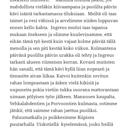
mahdollista vieläkin kiivaampana ja puolilta päivin
kävi isäntä tarkastamassa tiluksiaan. Meiltä oli taas
taimet ja vesi vähissä ja arvelimme niiden loppuvan
ennen kello kahta. Ingreus mutisi taas tapansa
mukaan itsekseen ja olimme kuulevinamme, että
eihän tämä työ kestä kuin vajaat kolme päivää tällä
menolla ja sen piti kestää koko viikon. Kolmantena
päivänä puolilta päivin urakka oli tehty ja Ingreus
tarkasti alueen viimeisen kerran. Kovasti mutisten
hän sanaili, että tämä kävi kyllä liian nopeasti ja
tienasitte aivan liikaa. Kaivoi kuitenkin sovitun
rahan lompsastaan ja äsken vielä hikisiä ja
uupuneita pokia vietiin tukka suorana mattorantaan
uimaan pölyisen työn jälkeen. Mannosen kaupalta,
Vehkalahdentien ja Porvoontien kulmasta, ostimme
jätskit, että saimme rahan jaettua puoliksi.
Paluumatkalla jo poikkesimme Riipisen
puutarhalla Uiskotiellä kyselemässä, josko heillä