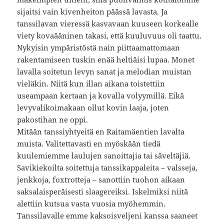
sijaitsi vain kivenheiton päässä lavasta. Ja
tanssilavan vieressä kasvavaan kuuseen korkealle
viety kovaääninen takasi, että kuuluvuus oli taattu.
Nykyisin ympäristöstä nain piittaamattomaan
rakentamiseen tuskin enää heltiäisi lupaa. Monet
lavalla soitetun levyn sanat ja melodian muistan
vieläkin. Niitä kun illan aikana toistettiin
useampaan kertaan ja kovalla volyymillä. Eikä
levyvalikoimakaan ollut kovin laaja, joten
pakostihan ne oppi.
Mitään tanssiyhtyeitä en Raitamäentien lavalta
muista. Valitettavasti en myöskään tiedä
kuulemiemme laulujen sanoittajia tai säveltäjiä.
Savikiekoilta soitettuja tanssikappaleita – valsseja,
jenkkoja, foxtrotteja – sanottiin tuohon aikaan
saksalaisperäisesti slaagereiksi. Iskelmiksi niitä
alettiin kutsua vasta vuosia myöhemmin.
Tanssilavalle emme kaksoisveljeni kanssa saaneet