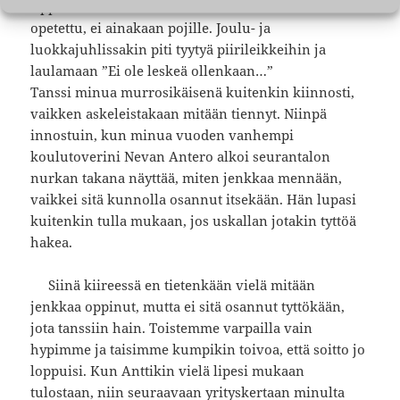
Oppikoulussahan ei vielä tuohon aikaan tanssia
opetettu, ei ainakaan pojille. Joulu- ja
luokkajuhlissakin piti tyytyä piirileikkeihin ja
laulamaan ”Ei ole leskeä ollenkaan…”
Tanssi minua murrosikäisenä kuitenkin kiinnosti,
vaikken askeleistakaan mitään tiennyt. Niinpä
innostuin, kun minua vuoden vanhempi
koulutoverini Nevan Antero alkoi seurantalon
nurkan takana näyttää, miten jenkkaa mennään,
vaikkei sitä kunnolla osannut itsekään. Hän lupasi
kuitenkin tulla mukaan, jos uskallan jotakin tyttöä
hakea.
Siinä kiireessä en tietenkään vielä mitään
jenkkaa oppinut, mutta ei sitä osannut tyttökään,
jota tanssiin hain. Toistemme varpailla vain
hypimme ja taisimme kumpikin toivoa, että soitto jo
loppuisi. Kun Anttikin vielä lipesi mukaan
tulostaan, niin seuraavaan yrityskertaan minulta