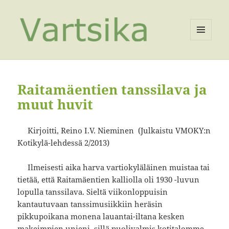
VALIKKO
JA
VIMPAIMET
Raitamäentien tanssilava ja
muut huvit
Kirjoitti, Reino I.V. Nieminen (Julkaistu VMOKY:n
Kotikylä-lehdessä 2/2013)
Ilmeisesti aika harva vartiokyläläinen muistaa tai
tietää, että Raitamäentien kalliolla oli 1930 -luvun
lopulla tanssilava. Sieltä viikonloppuisin
kantautuvaan tanssimusiikkiin heräsin
pikkupoikana monena lauantai-iltana kesken
makeimpien unieni, sillä puolivalmis kotitalomme