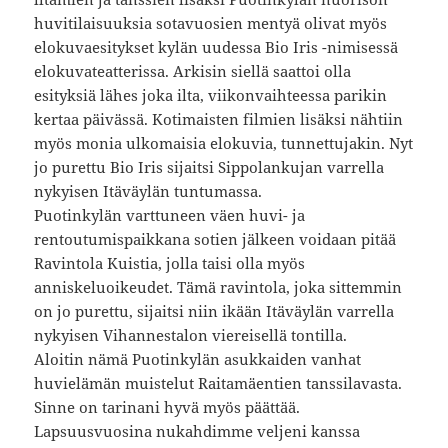
huvitilaisuuksia sotavuosien mentyä olivat myös
elokuvaesitykset kylän uudessa Bio Iris -nimisessä
elokuvateatterissa. Arkisin siellä saattoi olla
esityksiä lähes joka ilta, viikonvaihteessa parikin
kertaa päivässä. Kotimaisten filmien lisäksi nähtiin
myös monia ulkomaisia elokuvia, tunnettujakin. Nyt
jo purettu Bio Iris sijaitsi Sippolankujan varrella
nykyisen Itäväylän tuntumassa.
Puotinkylän varttuneen väen huvi- ja
rentoutumispaikkana sotien jälkeen voidaan pitää
Ravintola Kuistia, jolla taisi olla myös
anniskeluoikeudet. Tämä ravintola, joka sittemmin
on jo purettu, sijaitsi niin ikään Itäväylän varrella
nykyisen Vihannestalon viereisellä tontilla.
Aloitin nämä Puotinkylän asukkaiden vanhat
huvielämän muistelut Raitamäentien tanssilavasta.
Sinne on tarinani hyvä myös päättää.
Lapsuusvuosina nukahdimme veljeni kanssa