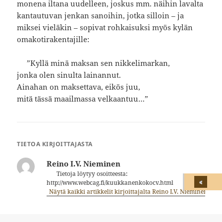
monena iltana uudelleen, joskus mm. näihin lavalta
kantautuvan jenkan sanoihin, jotka silloin – ja
miksei vieläkin – sopivat rohkaisuksi myös kylän
omakotirakentajille:
”Kyllä minä maksan sen nikkelimarkan,
jonka olen sinulta lainannut.
Ainahan on maksettava, eikös juu,
mitä tässä maailmassa velkaantuu…”
TIETOA KIRJOITTAJASTA
Reino I.V. Nieminen
Tietoja löytyy osoitteesta:
http://www.webcag.fi/kuukkanenkokocv.html
Näytä kaikki artikkelit kirjoittajalta Reino I.V. Nieminen