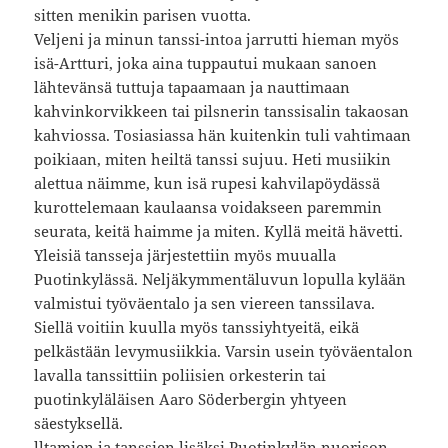
sitten menikin parisen vuotta.
Veljeni ja minun tanssi-intoa jarrutti hieman myös
isä-Artturi, joka aina tuppautui mukaan sanoen
lähtevänsä tuttuja tapaamaan ja nauttimaan
kahvinkorvikkeen tai pilsnerin tanssisalin takaosan
kahviossa. Tosiasiassa hän kuitenkin tuli vahtimaan
poikiaan, miten heiltä tanssi sujuu. Heti musiikin
alettua näimme, kun isä rupesi kahvilapöydässä
kurottelemaan kaulaansa voidakseen paremmin
seurata, keitä haimme ja miten. Kyllä meitä hävetti.
Yleisiä tansseja järjestettiin myös muualla
Puotinkylässä. Neljäkymmentäluvun lopulla kylään
valmistui työväentalo ja sen viereen tanssilava.
Siellä voitiin kuulla myös tanssiyhtyeitä, eikä
pelkästään levymusiikkia. Varsin usein työväentalon
lavalla tanssittiin poliisien orkesterin tai
puotinkyläläisen Aaro Söderbergin yhtyeen
säestyksellä.
lltamien ja tanssien lisäksi Puotinkylän nuorison