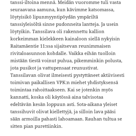
tanssi-iltoina mennä. Meidän vuoromme tuli vasta
seuraavana aamuna, kun kävimme katsomassa,
löytyisikö lipunmyyntipöydän ympäriltä
tanssiyleisöltä sinne pudonneita lantteja. Ja usein
löytyikin. Tanssilava oli rakennettu kallion
korkeimman kielekkeen kainaloon siellä nykyisin
Raitamäentie 11:ssa sijaitsevan reunimmaisen
rivitaloasunnon kohdalle. Vaikka eihän tuolloin
mistään tiestä voinut puhua, pikemminkin polusta,
jota pusikot ja vattupensaat reunustivat.
Tanssilavan olivat ilmeisesti pystyttäneet aktiivisesti
toimivan paikallisen VPK:n miehet yhdistyksensä
toimintaa rahoittaakseen. Kai se jotenkin myös
kannatti, koska oli käytössä aina talvisotaa
edeltävän kesän loppuun asti. Sota-aikana yleiset
tanssihuvit olivat kiellettyjä, ja silloin lava pääsi
sään armoilla pahasti lahoamaan. Rauhan tultua se
sitten pian purettiinkin.