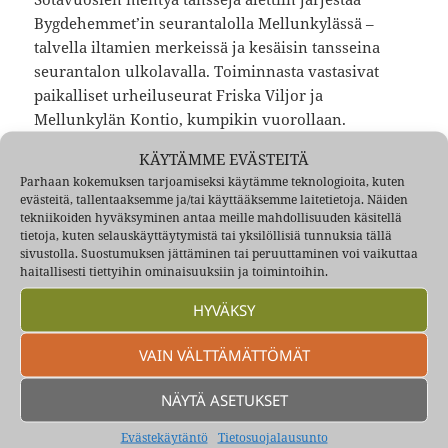
Bygdehemmet’in seurantalolla Mellunkylässä –
talvella iltamien merkeissä ja kesäisin tansseina
seurantalon ulkolavalla. Toiminnasta vastasivat
paikalliset urheiluseurat Friska Viljor ja
Mellunkylän Kontio, kumpikin vuorollaan.
lltamien pitoon saattoi sisältyä myos kyläläisten
KÄYTÄMME EVÄSTEITÄ
suorittamaa ohjelmaa, jossa nuorisokin pääsi
Parhaan kokemuksen tarjoamiseksi käytämme teknologioita, kuten
ilmaisemaan itseään laulaen, soittaen ja runoja
evästeitä, tallentaaksemme ja/tai käyttääksemme laitetietoja. Näiden
lausuen. Jopa pieniä naytelmiä esitettiin, usein
tekniikoiden hyväksyminen antaa meille mahdollisuuden käsitellä
tietoja, kuten selauskäyttäytymistä tai yksilöllisiä tunnuksia tällä
suutari Nestori Salorannan ohjaamana. Se oli siis
sivustolla. Suostumuksen jättäminen tai peruuttaminen voi vaikuttaa
myös tuon ajan nuorisokasvatusta. Vasta
haitallisesti tiettyihin ominaisuuksiin ja toimintoihin.
iltamaohjelman loputtua oli mahdollisuus tanssia
HYVÄKSY
1% tuntia. Kontion järjestämissä iltamissa
loppuillan tanssimusiikista huolehti yleensä
VAIN VÄLTTÄMÄTTÖMÄT
vakiotrio. Trion nimen olen valitettavasti jo
unohtanut.
NÄYTÄ ASETUKSET
Byggdehemet’in ulkolavalla pääsin itsekin ensi
kertaa kokeilemaan tanssin ihanuutta.
Evästekäytäntö
Tietosuojalausunto