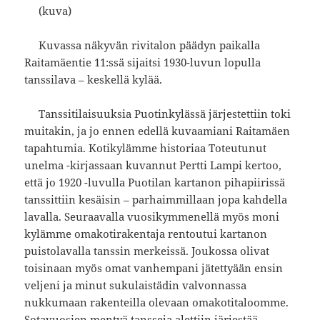
(kuva)
Kuvassa näkyvän rivitalon päädyn paikalla
Raitamäentie 11:ssä sijaitsi 1930-luvun lopulla
tanssilava – keskellä kylää.
Tanssitilaisuuksia Puotinkylässä järjestettiin toki
muitakin, ja jo ennen edellä kuvaamiani Raitamäen
tapahtumia. Kotikylämme historiaa Toteutunut
unelma -kirjassaan kuvannut Pertti Lampi kertoo,
että jo 1920 -luvulla Puotilan kartanon pihapiirissä
tanssittiin kesäisin – parhaimmillaan jopa kahdella
lavalla. Seuraavalla vuosikymmenellä myös moni
kylämme omakotirakentaja rentoutui kartanon
puistolavalla tanssin merkeissä. Joukossa olivat
toisinaan myös omat vanhempani jätettyään ensin
veljeni ja minut sukulaistädin valvonnassa
nukkumaan rakenteilla olevaan omakotitaloomme.
Sotavuosien mentyä tansseja alettiin järjestää