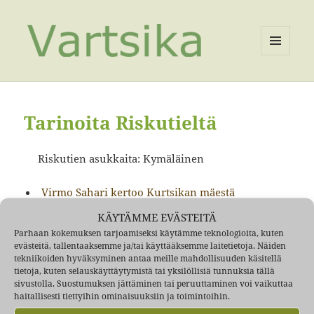
VALIKKO
JA
VIMPAIMET
Tarinoita Riskutieltä
Riskutien asukkaita: Kymäläinen
Virmo Sahari kertoo Kurtsikan mäestä
KÄYTÄMME EVÄSTEITÄ
Parhaan kokemuksen tarjoamiseksi käytämme teknologioita, kuten
Vartiokylässä elettiin rintamamiestonttien aikaa -40,-50, -60 ja
evästeitä, tallentaaksemme ja/tai käyttääksemme laitetietoja. Näiden
-70 -luvuilla.
Voimanlähteenä WordPress
tekniikoiden hyväksyminen antaa meille mahdollisuuden käsitellä
tietoja, kuten selauskäyttäytymistä tai yksilöllisiä tunnuksia tällä
sivustolla. Suostumuksen jättäminen tai peruuttaminen voi vaikuttaa
haitallisesti tiettyihin ominaisuuksiin ja toimintoihin.