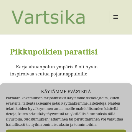
VALIKKO
JA
VIMPAIMET
Pikkupoikien paratiisi
Karjatahuanpolun ympäristö oli hyvin
inspiroivaa seutua pojannappuloille
Vartiokylän suojeluskunta
KÄYTÄMME EVÄSTEITÄ
Martti Backman Karjatanhuanpolulta
Parhaan kokemuksen tarjoamiseksi käytämme teknologioita, kuten
Kofeenin tila
evästeitä, tallentaaksemme ja/tai käyttääksemme laitetietoja. Näiden
tekniikoiden hyväksyminen antaa meille mahdollisuuden käsitellä
Malmin ampumarata
tietoja, kuten selauskäyttäytymistä tai yksilöllisiä tunnuksia tällä
Ilotulitus
sivustolla. Suostumuksen jättäminen tai peruuttaminen voi vaikuttaa
Kaatopaikka
haitallisesti tiettyihin ominaisuuksiin ja toimintoihin.
Pikkupoikien paratiisi