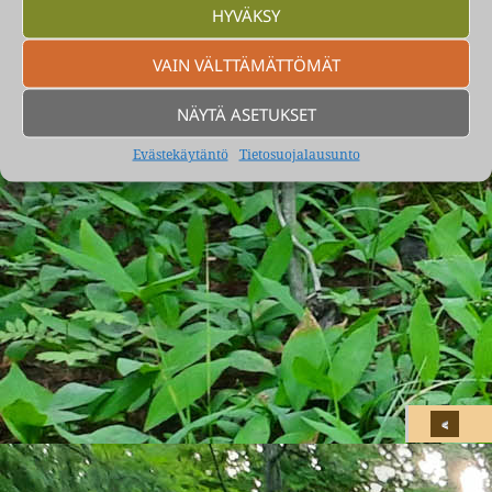
HYVÄKSY
VAIN VÄLTTÄMÄTTÖMÄT
Vartiokylässä elettiin rintamamiestonttien aikaa -40,-50, -60 ja
-70 -luvuilla.
Voimanlähteenä WordPress
NÄYTÄ ASETUKSET
Evästekäytäntö
Tietosuojalausunto