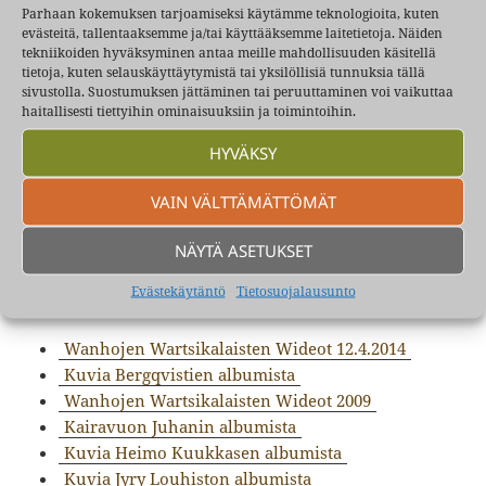
Parhaan kokemuksen tarjoamiseksi käytämme teknologioita, kuten
Cold Winds of the World ja tuttuja kasvoja.
evästeitä, tallentaaksemme ja/tai käyttääksemme laitetietoja. Näiden
tekniikoiden hyväksyminen antaa meille mahdollisuuden käsitellä
Musiikin oikeudet: Jorma Nordlund, Hannu
tietoja, kuten selauskäyttäytymistä tai yksilöllisiä tunnuksia tällä
Kuukkanen
sivustolla. Suostumuksen jättäminen tai peruuttaminen voi vaikuttaa
https://www.youtube.com/watch?v=yIfXBZWsiP8
haitallisesti tiettyihin ominaisuuksiin ja toimintoihin.
Past in the Future, yleisöä ja yksi muistelma
HYVÄKSY
urheiluseura Mellunkylän Kontion toiminnasta.
Musiikin oikeudet: H Kuukkanen, J Nordlund, S Fox
VAIN VÄLTTÄMÄTTÖMÄT
https://www.youtube.com/watch?v=zL0jeR0A10Q
NÄYTÄ ASETUKSET
Vanhoja valokuvia Vartsikasta
Evästekäytäntö
Tietosuojalausunto
Wanhojen Wartsikalaisten Wideot 12.4.2014
Kuvia Bergqvistien albumista
Wanhojen Wartsikalaisten Wideot 2009
Kairavuon Juhanin albumista
Kuvia Heimo Kuukkasen albumista
Kuvia Jyry Louhiston albumista