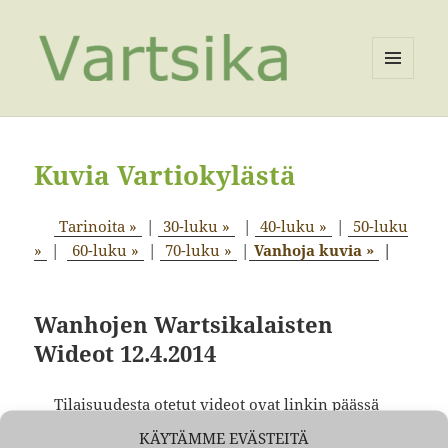
VALIKKO
JA
VIMPAIMET
Kuvia Vartiokylästä
Tarinoita »
|
30-luku »
|
40-luku »
|
50-luku
»
|
60-luku »
|
70-luku »
|
Vanhoja kuvia »
|
Wanhojen Wartsikalaisten
Wideot 12.4.2014
Tilaisuudesta otetut videot ovat linkin päässä
YouTubessa.
KÄYTÄMME EVÄSTEITÄ