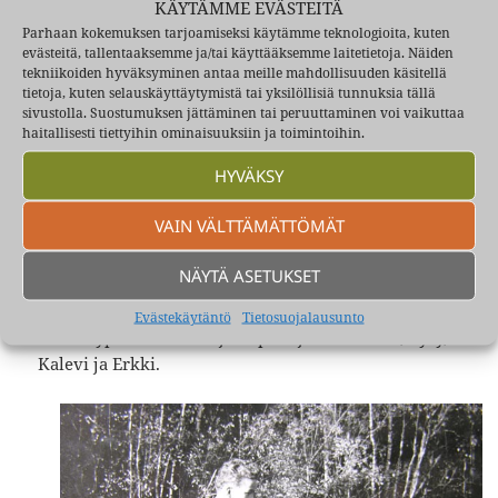
KÄYTÄMME EVÄSTEITÄ
Parhaan kokemuksen tarjoamiseksi käytämme teknologioita, kuten
evästeitä, tallentaaksemme ja/tai käyttääksemme laitetietoja. Näiden
tekniikoiden hyväksyminen antaa meille mahdollisuuden käsitellä
tietoja, kuten selauskäyttäytymistä tai yksilöllisiä tunnuksia tällä
sivustolla. Suostumuksen jättäminen tai peruuttaminen voi vaikuttaa
haitallisesti tiettyihin ominaisuuksiin ja toimintoihin.
HYVÄKSY
VAIN VÄLTTÄMÄTTÖMÄT
NÄYTÄ ASETUKSET
Evästekäytäntö
Tietosuojalausunto
Käätypolunlaakson jalkapallojoukke: Esko, Pyry,
Kalevi ja Erkki.