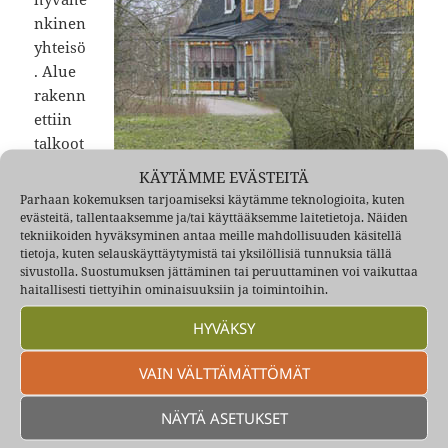
nkinen
yhteisö
. Alue
rakenn
ettiin
talkoot
yönä ja
KÄYTÄMME EVÄSTEITÄ
aikuise
Parhaan kokemuksen tarjoamiseksi käytämme teknologioita, kuten
t
evästeitä, tallentaaksemme ja/tai käyttääksemme laitetietoja. Näiden
tekniikoiden hyväksyminen antaa meille mahdollisuuden käsitellä
osasiva
tietoja, kuten selauskäyttäytymistä tai yksilöllisiä tunnuksia tällä
t toimia
sivustolla. Suostumuksen jättäminen tai peruuttaminen voi vaikuttaa
yhdessä myös hoitaessaan alueen teitä ja avo-ojia
haitallisesti tiettyihin ominaisuuksiin ja toimintoihin.
kesät talvet. Lapsetkin leikkivät pääsääntöisen
HYVÄKSY
sopuisasti keskenään ja heitä oli suurten
ikäluokkien verran, eli paljon. Kaikkea tapahtui,
VAIN VÄLTTÄMÄTTÖMÄT
ihan jokapäiväistä jota sinänsä on kiva muistella.
Tapahtui ikäviäkin asioita, joita ei ole ehkä mukava
NÄYTÄ ASETUKSET
muistella mutta niiden kirjoittaminen saattaa auttaa