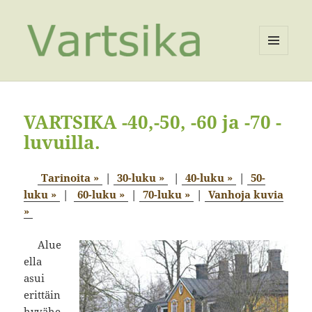
VALIKKO
JA
VIMPAIMET
VARTSIKA -40,-50, -60 ja -70 -
luvuilla.
Tarinoita »
|
30-luku »
|
40-luku »
|
50-
luku »
|
60-luku »
|
70-luku »
|
Vanhoja kuvia
»
Alue
ella
asui
erittäin
hyvähe