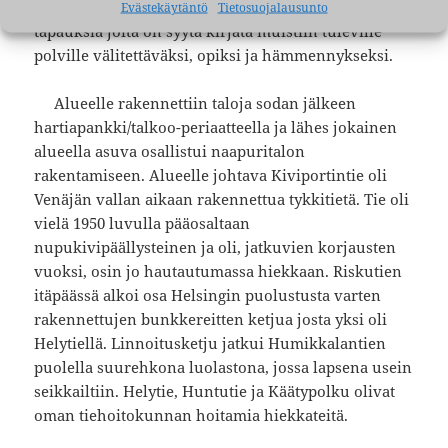
käsittelemään asianosaisten surua, sekä erikoisia
Evästekäytäntö
Tietosuojalausunto
tapauksia joita on syytä kirjata muistiin tuleville
polville välitettäväksi, opiksi ja hämmennykseksi.
Alueelle rakennettiin taloja sodan jälkeen
hartiapankki/talkoo-periaatteella ja lähes jokainen
alueella asuva osallistui naapuritalon
rakentamiseen. Alueelle johtava Kiviportintie oli
Venäjän vallan aikaan rakennettua tykkitietä. Tie oli
vielä 1950 luvulla pääosaltaan
nupukivipäällysteinen ja oli, jatkuvien korjausten
vuoksi, osin jo hautautumassa hiekkaan. Riskutien
itäpäässä alkoi osa Helsingin puolustusta varten
rakennettujen bunkkereitten ketjua josta yksi oli
Helytiellä. Linnoitusketju jatkui Humikkalantien
puolella suurehkona luolastona, jossa lapsena usein
seikkailtiin. Helytie, Huntutie ja Käätypolku olivat
oman tiehoitokunnan hoitamia hiekkateitä.