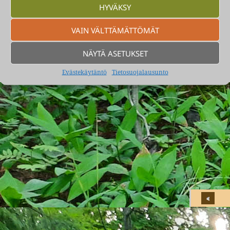
HYVÄKSY
Koulu luokkahuoneessa
Uudisraivaajia
VAIN VÄLTTÄMÄTTÖMÄT
NÄYTÄ ASETUKSET
Vartiokylässä elettiin rintamamiestonttien aikaa -40,-50, -60 ja
-70 -luvuilla.
Voimanlähteenä WordPress
Evästekäytäntö
Tietosuojalausunto