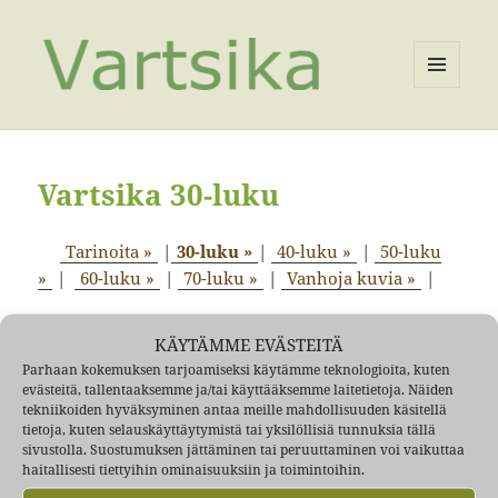
VALIKKO
JA
VIMPAIMET
Vartsika 30-luku
Tarinoita »
|
30-luku »
|
40-luku »
|
50-luku
»
|
60-luku »
|
70-luku »
|
Vanhoja kuvia »
|
Orvokkitien Maija Österholm 86V.
KÄYTÄMME EVÄSTEITÄ
Vallihautoja, tykkiteitä ja – seervoodi
Parhaan kokemuksen tarjoamiseksi käytämme teknologioita, kuten
Raitamäentien tanssilava ja muut huvit
evästeitä, tallentaaksemme ja/tai käyttääksemme laitetietoja. Näiden
tekniikoiden hyväksyminen antaa meille mahdollisuuden käsitellä
Kun kunnallistekniikkaa ei ollut
tietoja, kuten selauskäyttäytymistä tai yksilöllisiä tunnuksia tällä
Pyörällä ja puukaasulla
sivustolla. Suostumuksen jättäminen tai peruuttaminen voi vaikuttaa
Nuoriso urheili vaikka ei ollut kenttääkään
haitallisesti tiettyihin ominaisuuksiin ja toimintoihin.
Puotinkylän pula-aikaa