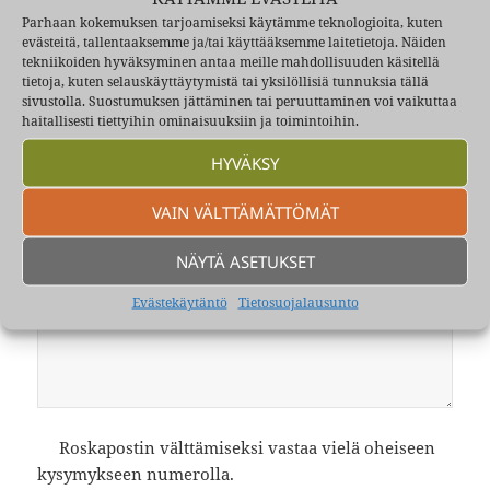
Parhaan kokemuksen tarjoamiseksi käytämme teknologioita, kuten
Otsikko*
evästeitä, tallentaaksemme ja/tai käyttääksemme laitetietoja. Näiden
tekniikoiden hyväksyminen antaa meille mahdollisuuden käsitellä
tietoja, kuten selauskäyttäytymistä tai yksilöllisiä tunnuksia tällä
sivustolla. Suostumuksen jättäminen tai peruuttaminen voi vaikuttaa
Viesti*
haitallisesti tiettyihin ominaisuuksiin ja toimintoihin.
HYVÄKSY
VAIN VÄLTTÄMÄTTÖMÄT
NÄYTÄ ASETUKSET
Evästekäytäntö
Tietosuojalausunto
Roskapostin välttämiseksi vastaa vielä oheiseen
kysymykseen numerolla.