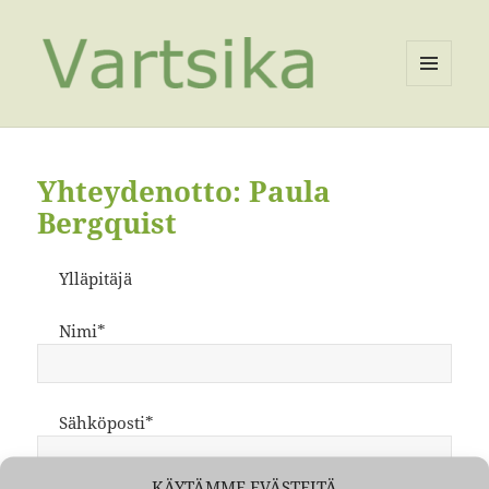
VALIKKO
JA
VIMPAIMET
Yhteydenotto: Paula
Bergquist
Ylläpitäjä
Nimi*
Sähköposti*
KÄYTÄMME EVÄSTEITÄ