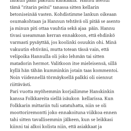
tämä ”ritarin peitsi” tanassa sitten kellarin
betoniseinää vasten. Kohdistimme lankun oikeaan
osumakohtaan ja Hannun tehtävä oli pitää se asento
ja minun piti ottaa vauhtia sekä ajaa päin. Hannu
tivasi useamman kerran ennakkoon, että ehdinkö
varmasti pysäyttää, jos koolinki osuukin ohi. Minä
vakuutin ehtiväni, mutta totean tässä vain, että
velipoika Hannulla oli joko lehmän tai sitten
matadorin hermot. Valitkoon itse mieleisensä, sillä
kyllä hän tähän kumminkin jotain taas kommentoi.
Noin viidennellä törmäyksellä palkki oli oiennut
riittävästi.
Pari vuotta myöhemmin korjailimme Hanskinkin
kanssa Folkkareita siellä isäukon kellarissa. Kun
Folkkarin mittariin tuli satatuhatta, niin se oli
moottoriremontti joko ennakoituna viikkoa ennen
tahi sitten tavallisemmin jälkeen, kun se leikkasi
kiinni tai alkoi kolista niin, että asiakkaat ja