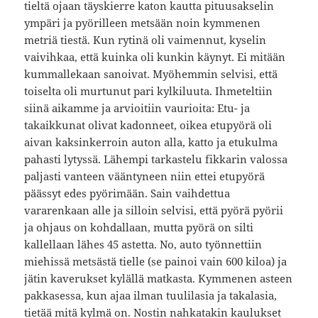
tieltä ojaan täyskierre katon kautta pituusakselin
ympäri ja pyörilleen metsään noin kymmenen
metriä tiestä. Kun rytinä oli vaimennut, kyselin
vaivihkaa, että kuinka oli kunkin käynyt. Ei mitään
kummallekaan sanoivat. Myöhemmin selvisi, että
toiselta oli murtunut pari kylkiluuta. Ihmeteltiin
siinä aikamme ja arvioitiin vaurioita: Etu- ja
takaikkunat olivat kadonneet, oikea etupyörä oli
aivan kaksinkerroin auton alla, katto ja etukulma
pahasti lytyssä. Lähempi tarkastelu fikkarin valossa
paljasti vanteen vääntyneen niin ettei etupyörä
päässyt edes pyörimään. Sain vaihdettua
vararenkaan alle ja silloin selvisi, että pyörä pyörii
ja ohjaus on kohdallaan, mutta pyörä on silti
kallellaan lähes 45 astetta. No, auto työnnettiin
miehissä metsästä tielle (se painoi vain 600 kiloa) ja
jätin kaverukset kylällä matkasta. Kymmenen asteen
pakkasessa, kun ajaa ilman tuulilasia ja takalasia,
tietää mitä kylmä on. Nostin nahkatakin kaulukset