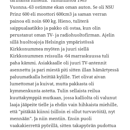
Vuonna.-63 ostimme ekan oman auton. Se oli NSU
Prinz 600 eli moottori 600cm3 ja saman verran
painoa eli noin 600 kg. Hieno, tuliterä
saippualaatikko ja pakko oli ostaa, kun olin
perustanut oman TV- ja radiohuoltofirman. Ajelin
sillä huoltoajoja Helsingin ympäristössä
Kirkkonummea myöten ja juuri siellä
Kirkkonummen reissulla -64 marraskuussa tuli
paha kämmi. Asiakkaalle oli juuri TV-antennit
asennettu ja pari miestä piti sitten illan hämärtyessä
paluumatkalla heittää kylille. Tiet olivat aivan
lumettomat ja kuivat, mutta pakkasta oli
kymmenkunta astetta. Tulin sellaista reilua
kuuttakymppiä mutkaan, jossa kalliolta oli valunut
laaja jääpeite tielle ja ehdin vain hihkaista miehille,
että ”pitäkää kiinni (silloin ei ollut turvavöitä), nyt
mennään”. Ja niin mentiin. Ensin puoli
vaakakierrettä pyörillä, sitten takapyörän pudottua