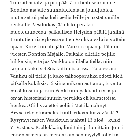
Tuli sitten talvi ja piti päästä urheiluseuramme
Kontion majalle suunnittelemaan joulujuhlaa,
mutta sattui paha keli peilisileille ja nastattomille
renkaille. Vesiliukas jää oli kuperaksi
muotoutuneena paikallisen Helytien päällä ja siinä
Huntutien risteyksessä sitten Vankku valui sivuttain
ojaan. Kiire kun oli, jätin Vankun ojaan ja lähdin
juosten Kontion Majalle. Paikalla olleille pojille
hihkaisin, että jos Vankku on illalla tiellä, niin
tarjoan kokikset Sibakoffin baarissa. Palatessani
Vankku oli tiellä ja koko talkooporukka odotti kieli
pitkällä kokiksia. Ei siinä mikään auttanut, luvattu
mikä luvattu ja niin Vankkuun pakkautui sen ja
oman historiani suurin porukka eli kolmetoista
henkeä. Oli hyvä ettei poliisi Mattila nähnyt.
Arvaatteko olimmeko kuulleetkaan turvavöistä ?
Kysymys: miten Vankkuun mahtui 13 hlöä + kuski
? Vastaus: Päällekkäin, limittäin ja lomittain Juuri
ennen armeijaan menoa sain sen myytyä jollekin