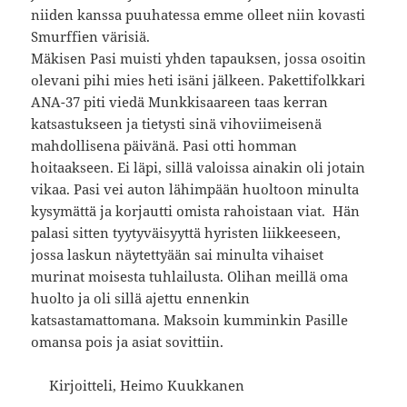
niiden kanssa puuhatessa emme olleet niin kovasti
Smurffien värisiä.
Mäkisen Pasi muisti yhden tapauksen, jossa osoitin
olevani pihi mies heti isäni jälkeen. Pakettifolkkari
ANA-37 piti viedä Munkkisaareen taas kerran
katsastukseen ja tietysti sinä vihoviimeisenä
mahdollisena päivänä. Pasi otti homman
hoitaakseen. Ei läpi, sillä valoissa ainakin oli jotain
vikaa. Pasi vei auton lähimpään huoltoon minulta
kysymättä ja korjautti omista rahoistaan viat. Hän
palasi sitten tyytyväisyyttä hyristen liikkeeseen,
jossa laskun näytettyään sai minulta vihaiset
murinat moisesta tuhlailusta. Olihan meillä oma
huolto ja oli sillä ajettu ennenkin
katsastamattomana. Maksoin kumminkin Pasille
omansa pois ja asiat sovittiin.
Kirjoitteli, Heimo Kuukkanen