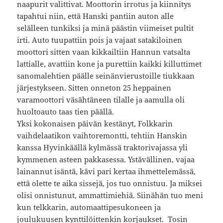
naapurit valittivat. Moottorin irrotus ja kiinnitys
tapahtui niin, että Hanski pantiin auton alle
selälleen tunkiksi ja minä päästin viimeiset pultit
irti. Auto tuupattiin pois ja vajaat satakiloinen
moottori sitten vaan kikkailtiin Hannun vatsalta
lattialle, avattiin kone ja purettiin kaikki killuttimet
sanomalehtien päälle seinänvierustoille tiukkaan
järjestykseen. Sitten onneton 25 heppainen
varamoottori väsähtäneen tilalle ja aamulla oli
huoltoauto taas tien päällä.
Yksi kokonaisen päivän kestänyt, Folkkarin
vaihdelaatikon vaihtoremontti, tehtiin Hanskin
kanssa Hyvinkäällä kylmässä traktorivajassa yli
kymmenen asteen pakkasessa. Ystävällinen, vajaa
lainannut isäntä, kävi pari kertaa ihmettelemässä,
että olette te aika sissejä, jos tuo onnistuu. Ja miksei
olisi onnistunut, ammattimiehiä. Siinähän tuo meni
kun telkkarin, automaattipesukoneen ja
joulukuusen kynttilöittenkin korjaukset. Tosin