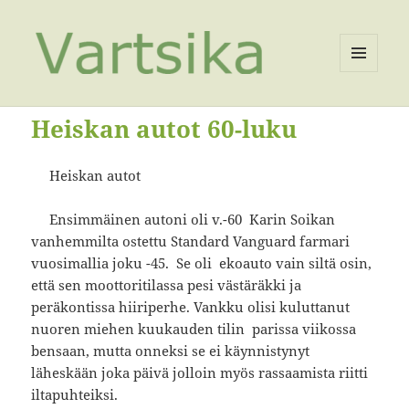
VALIKKO
JA
VIMPAIMET
Heiskan autot 60-luku
Heiskan autot
Ensimmäinen autoni oli v.-60 Karin Soikan
vanhemmilta ostettu Standard Vanguard farmari
vuosimallia joku -45. Se oli ekoauto vain siltä osin,
että sen moottoritilassa pesi västäräkki ja
peräkontissa hiiriperhe. Vankku olisi kuluttanut
nuoren miehen kuukauden tilin parissa viikossa
bensaan, mutta onneksi se ei käynnistynyt
läheskään joka päivä jolloin myös rassaamista riitti
iltapuhteiksi.