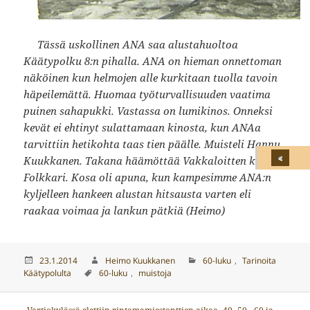
Tässä uskollinen ANA saa alustahuoltoa
Käätypolku 8:n pihalla. ANA on hieman onnettoman
näköinen kun helmojen alle kurkitaan tuolla tavoin
häpeilemättä. Huomaa työturvallisuuden vaatima
puinen sahapukki. Vastassa on lumikinos. Onneksi
kevät ei ehtinyt sulattamaan kinosta, kun ANAa
tarvittiin hetikohta taas tien päälle. Muisteli Hannu
Kuukkanen. Takana häämöttää Vakkaloitten kupla-
Folkkari. Kosa oli apuna, kun kampesimme ANA:n
kyljelleen hankeen alustan hitsausta varten eli
raakaa voimaa ja lankun pätkiä (Heimo)
Julkaistu
Kirjoittaja
Kategoriat
23.1.2014
Heimo Kuukkanen
60-luku
,
Tarinoita
Avainsanat
Käätypolulta
60-luku
,
muistoja
Artikkelien