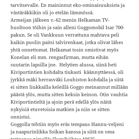
tarvitsevalle. En maininnut eko-ominaisuuksista ja
västäräkkikin oli jo etelän lämmössä.
Armeijan jälkeen v.-62 menin Helkaman TV-
huoltoon töihin ja sain alleni Goggomobil Isar 700-
pakun. Se oli Vankkuun verrattuna mahtava peli
kaikin puolin paitsi talvirenkaat, jotka olivat lähes
yhtä onnettomat. Helkamat tosin omistivat myös
Konelan eli mm. rengasfirman, mutta eihän
suutarin lapsilla jne. Helytien alussa, siinä heti
Kiviportintien kohdalta tiukasti käännyttäessä, oli
jyrkkä mäki herrasväki Louhiston kohdalla ja siitä
ei sitten liukkailla keleillä Goggo meinannut millään
päästä ylös, mutta sitten keksin keinon. Otin vauhtia
Kiviportintieltä ja ajoin perä edellä ylös näitä
nykyisiä etuvetoisia matkien ja niin se sitten
onnistui.
Goggolla tehtiin myös eräs tempaus Hannu-veljeni
ja naapurinlikka Soikan kanssa ja siitä on oma
tarinansa nimellä: ”lumihiihtoa 1963”