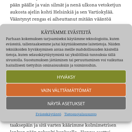
pään päälle ja vain silmät ja nenä ulkona vetoketjun
aukosta ajelin kohti Helsinkiä ja sen Vartiokylää.
Vääntynyt rengas ei aiheuttanut mitään vääntöä
ohjaukseen, joten vauhti nousi ilman ikkunoita
KÄYTÄMME EVÄSTEITÄ
NSU:n huippusuoritukseen, 130 km tunnissa.
Parhaan kokemuksen tarjoamiseksi käytämme teknologioita, kuten
Ikkunoiden kanssa ei saanut 110:tä rikki.
evästeitä, tallentaaksemme ja/tai käyttääksemme laitetietoja. Näiden
Käätypolku 8:n pihaan päästyäni kotiväki ikkunassa
tekniikoiden hyväksyminen antaa meille mahdollisuuden käsitellä
ja Hannu-veli etunenässä ihmettelemässä
tietoja, kuten selauskäyttäytymistä tai yksilöllisiä tunnuksia tällä
sivustolla. Suostumuksen jättäminen tai peruuttaminen voi vaikuttaa
murjoutunutta Prinssiä ja sitä, miksen tule sisään.
haitallisesti tiettyihin ominaisuuksiin ja toimintoihin.
En meinannut saada sormiani irti ratista, kun ne
olivat ihan jäässä.
HYVÄKSY
Sitten alkoi korjaustyöt ja niissä Hannu oli
avainosassa, koska Michelssonin Taunolla, jolla oli
VAIN VÄLTTÄMÄTTÖMÄT
moottoripyöräkorjaamo Kiviportintiellä ja joka
NÄYTÄ ASETUKSET
lupautui korjaamaan vääntyneen tukivarren, ei
ollut konsteja oikoa autojen runkoja. Eteenpäin
Evästekäytäntö
Tietosuojalausunto
lysähtänyt tuulilasin palkki piti jotenkin saada
taaksepäin ja sitä varten käärimme kolmimetrisen
lankun pään paksulti kankaalla. Hannu asettui