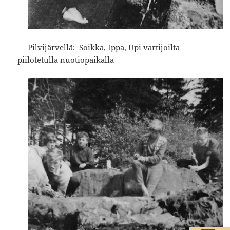
Pilvijärvellä; Soikka, Ippa, Upi vartijoilta
piilotetulla nuotiopaikalla