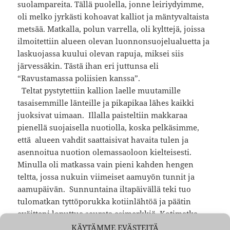
suolampareita. Tällä puolella, jonne leiriydyimme,
oli melko jyrkästi kohoavat kalliot ja mäntyvaltaista
metsää. Matkalla, polun varrella, oli kylttejä, joissa
ilmoitettiin alueen olevan luonnonsuojelualuetta ja
laskuojassa kuului olevan rapuja, miksei siis
järvessäkin. Tästä ihan eri juttunsa eli
“Ravustamassa poliisien kanssa”.
Teltat pystytettiin kallion laelle muutamille
tasaisemmille länteille ja pikapikaa lähes kaikki
juoksivat uimaan. Illalla paisteltiin makkaraa
pienellä suojaisella nuotiolla, koska pelkäsimme,
että alueen vahdit saattaisivat havaita tulen ja
asennoitua nuotion olemassaoloon kielteisesti.
Minulla oli matkassa vain pieni kahden hengen
teltta, jossa nukuin viimeiset aamuyön tunnit ja
aamupäivän. Sunnuntaina iltapäivällä teki tuo
tulomatkan tyttöporukka kotiinlähtöä ja päätin
eväitteni loputtua seurata esimerkkiä. Kotimatka
sujui samoin kuvioin kuin tulokin. Maijan
KÄYTÄMME EVÄSTEITÄ