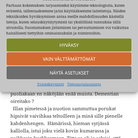
kääntyessä kotiteilleen sovimme ehkä tapaavamme
Parhaan kokemuksen tarjoamiseksi käytämme teknologioita, kuten
evästeitä, tallentaaksemme ja/tai käyttääksemme laitetietoja. Näiden
Kontion majalla. Ja niin tavattiinkin.
tekniikoiden hyväksyminen antaa meille mahdollisuuden käsitellä
Seuraava Pilvijärven reissu oli ehkä paria viikkoa
tietoja, kuten selauskäyttäytymistä tai yksilöllisiä tunnuksia tällä
myöhemmin, mutta nyt Maija ei päässyt mukaan
sivustolla. Suostumuksen jättäminen tai peruuttaminen voi vaikuttaa
haitallisesti tiettyihin ominaisuuksiin ja toimintoihin.
perhesyistä, mutta olivathan muut porukan jäsenet
tulleet jo tutummiksi. Arskan ja Soikan lisäksi olivat
HYVÄKSY
ainakin Järvisen veljekset hyvin edustettuina eli
Pive, Ape ja Upi. Tämä Maijan kaveri Titta oli
VAIN VÄLTTÄMÄTTÖMÄT
muuttanut hiljan takaisin Suomeen ulkomailta ja
hänen kanssaan riitti juttua pitkin iltaa. Oli siellä
NÄYTÄ ASETUKSET
kaikkineen tuo sama vajaan parinkymmenen
Evästekäytäntö
Tietosuojalausunto
nuoren porukka kuin viimeksikin, mutta
puoliakaan en näköjään enää muista. Dementian
oireitako ?
Illan pimetessä ja nuotion sammuttua porukat
hipsivät vaivihkaa teltoilleen ja minä sille pienelle
kahdenhengen. Hämärissä, hieman syrjässä
kalliolla, istui joku vielä kovin kumarassa ja
poikkesin kurkkaamaan. Titta se oli ja selvisi, että