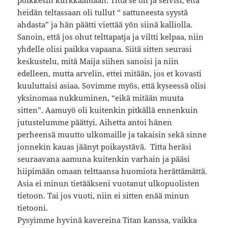
heidän teltassaan oli tullut “ sattuneesta syystä
ahdasta” ja hän päätti viettää yön siinä kalliolla.
Sanoin, että jos ohut telttapatja ja viltti kelpaa, niin
yhdelle olisi paikka vapaana. Siitä sitten seurasi
keskustelu, mitä Maija siihen sanoisi ja niin
edelleen, mutta arvelin, ettei mitään, jos et kovasti
kuuluttaisi asiaa. Sovimme myös, että kyseessä olisi
yksinomaa nukkuminen, “eikä mitään muuta
sitten”. Aamuyö oli kuitenkin pitkällä ennenkuin
jutustelumme päättyi. Aihetta antoi hänen
perheensä muutto ulkomaille ja takaisin sekä sinne
jonnekin kauas jäänyt poikaystävä. Titta heräsi
seuraavana aamuna kuitenkin varhain ja pääsi
hiipimään omaan telttaansa huomiota herättämättä.
Asia ei minun tietääkseni vuotanut ulkopuolisten
tietoon. Tai jos vuoti, niin ei sitten enää minun
tietooni.
Pysyimme hyvinä kavereina Titan kanssa, vaikka