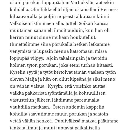
osuin porukan loppupäähän Vartiokylän apteekin
kohdalla. Olin liikkeellä hiljan ostamallani Hermes-
kilpapyörällä ja poljin nopeasti alkupään kiinni
Valkoisenristin mäen alla. Jutteli Soikan kanssa
muutaman sanan eli ilmoittauduin, kun hän oli
kerran minut sinne mukaan houkutellut.
Ihmettelimme siinä porukalla hetken letkamme
venymistä ja lupasin mennä katsomaan, missä
loppupää viipyy. Ajoin takaisinpäin ja tavoitin
kolmen tytön porukan, joka eteni turhan hitaasti.
Kyselin syytä ja tytöt kertoivat tämän vaalean tytön
olevan Maija ja hän on ollut kipeänä ja siksi meno
on vähän vaisua. Kysyin, että voisinko auttaa
vaikka pakkarista työntämällä ja kohtuullisen
vastustelun jälkeen lähdimme paremmalla
vauhdilla matkaan. Östersundomin kappelin
kohdilla saavutimme muun porukan ja saatoin
vetää vähän henkeä. Puolivälissä matkaa päätimme
tankata limut ja muut juotavat paikallisella