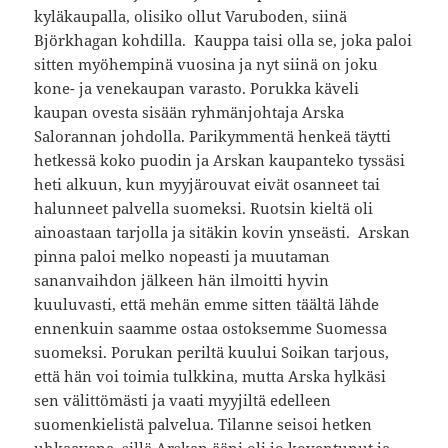
kyläkaupalla, olisiko ollut Varuboden, siinä
Björkhagan kohdilla. Kauppa taisi olla se, joka paloi
sitten myöhempinä vuosina ja nyt siinä on joku
kone- ja venekaupan varasto. Porukka käveli
kaupan ovesta sisään ryhmänjohtaja Arska
Salorannan johdolla. Parikymmentä henkeä täytti
hetkessä koko puodin ja Arskan kaupanteko tyssäsi
heti alkuun, kun myyjärouvat eivät osanneet tai
halunneet palvella suomeksi. Ruotsin kieltä oli
ainoastaan tarjolla ja sitäkin kovin ynseästi. Arskan
pinna paloi melko nopeasti ja muutaman
sananvaihdon jälkeen hän ilmoitti hyvin
kuuluvasti, että mehän emme sitten täältä lähde
ennenkuin saamme ostaa ostoksemme Suomessa
suomeksi. Porukan periltä kuului Soikan tarjous,
että hän voi toimia tulkkina, mutta Arska hylkäsi
sen välittömästi ja vaati myyjiltä edelleen
suomenkielistä palvelua. Tilanne seisoi hetken
uhkaavana, sillä Arskan ääni oli jo koventunut ja