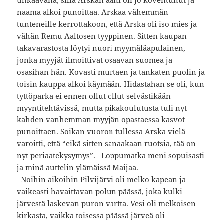
naama alkoi punoittaa. Arskaa vähemmän
tunteneille kerrottakoon, että Arska oli iso mies ja
vähän Remu Aaltosen tyyppinen. Sitten kaupan
takavarastosta löytyi nuori myymäläapulainen,
jonka myyjät ilmoittivat osaavan suomea ja
osasihan hän. Kovasti murtaen ja tankaten puolin ja
toisin kauppa alkoi käymään. Hidastahan se oli, kun
tyttöparka ei ennen ollut ollut selvästikään
myyntitehtävissä, mutta pikakoulutusta tuli nyt
kahden vanhemman myyjän opastaessa kasvot
punoittaen. Soikan vuoron tullessa Arska vielä
varoitti, että “eikä sitten sanaakaan ruotsia, tää on
nyt periaatekysymys”. Loppumatka meni sopuisasti
ja minä auttelin ylämäissä Maijaa.
Noihin aikoihin Pilvijärvi oli melko kapean ja
vaikeasti havaittavan polun päässä, joka kulki
järvestä laskevan puron vartta. Vesi oli melkoisen
kirkasta, vaikka toisessa päässä järveä oli