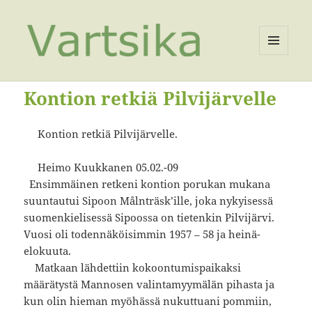
VALIKKO
JA
VIMPAIMET
Kontion retkiä Pilvijärvelle
Kontion retkiä Pilvijärvelle.
Heimo Kuukkanen 05.02.-09
Ensimmäinen retkeni kontion porukan mukana
suuntautui Sipoon Målnträsk’ille, joka nykyisessä
suomenkielisessä Sipoossa on tietenkin Pilvijärvi.
Vuosi oli todennäköisimmin 1957 – 58 ja heinä-
elokuuta.
Matkaan lähdettiin kokoontumispaikaksi
määrätystä Mannosen valintamyymälän pihasta ja
kun olin hieman myöhässä nukuttuani pommiin,