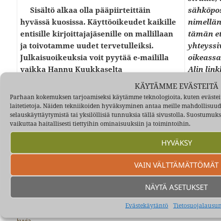
Sisältö alkaa olla pääpiirteittäin
sähköpos
hyvässä kuosissa. Käyttöoikeudet kaikille
nimellän
entisille kirjoittajajäsenille on mallillaan
tämän et
ja toivotamme uudet tervetulleiksi.
yhteyssi
Julkaisuoikeuksia voit pyytää e-maililla
oikeassa
vaikka Hannu Kuukkaselta
Alin lin
hannu.kuukkanen(ät)elisanet.fi
tai
KÄYTÄMME EVÄSTEITÄ
Heimolta
Yhtee
Parhaan kokemuksen tarjoamiseksi käytämme teknologioita, kuten evästei
heimo.kuukkanen(ät)laserhallit.fi
hakemist
laitetietoja. Näiden tekniikoiden hyväksyminen antaa meille mahdollisuuden
selauskäyttäytymistä tai yksilöllisiä tunnuksia tällä sivustolla. Suostumu
(klikkaa suoraan email-osoitteesta) tai voit
P.S. WW
vaikuttaa haitallisesti tiettyihin ominaisuuksiin ja toimintoihin.
toimittaa meille tarinasi ja me sijoitamme
Tapaam
sen oikealle paikalleen. Myös valokuvat
HYVÄKSY
ovat tervetulleita.
VAIN VÄLTTÄMÄTTÖMÄT
NÄYTÄ ASETUKSET
Julkaistu
Kirjoittaja
Kategoriat
Avainsanat
15.12.2015
Hannu Kuukkanen
Alkusivu
50-
Evästekäytäntö
Tietosuojalausu
luku
,
60-luku
,
70-luku
,
ota yhteyttä
,
tarinoita
,
vanhoja
kuvia