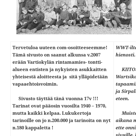
Tervetuloa uuteen com-osoitteeseemme!
WWT-ilta
Tämä sivusto on saanut alkunsa v.2007
hienosti.
erään Vartiokylän rintamamies- tontti-
alueen entisten ja nykyisten asukkaitten
KIITO
yhteisestä aloitteesta ja sitä ylläpidetään
Wartsika
vapaaehtoisvoimin.
tapaamis
ja Sirpa
Sivusto täyttää tänä vuonna 17v !!!
eteen.
Tarinat ovat pääosin vuosilta 1940 – 1970,
mutta kaikki kelpaa. Lukukertoja
Muist
tarinoille on jo n.200.000 ja tarinoita on nyt
aikana m
n.180 kappaletta !
ette onni
sivuille,