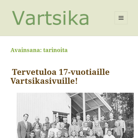
VALIKKO
JA
VIMPAIMET
Avainsana:
tarinoita
Tervetuloa 17-vuotiaille
Vartsikasivuille!