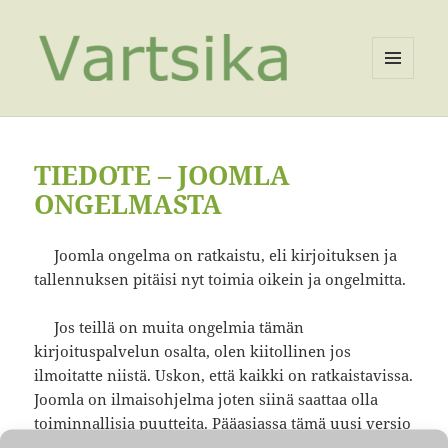
VALIKKO
JA
VIMPAIMET
TIEDOTE – JOOMLA
ONGELMASTA
Joomla ongelma on ratkaistu, eli kirjoituksen ja
tallennuksen pitäisi nyt toimia oikein ja ongelmitta.
Jos teillä on muita ongelmia tämän
kirjoituspalvelun osalta, olen kiitollinen jos
ilmoitatte niistä. Uskon, että kaikki on ratkaistavissa.
Joomla on ilmaisohjelma joten siinä saattaa olla
toiminnallisia puutteita. Pääasiassa tämä uusi versio
on vaikuttanut hyvältä ja käyttökelpoiselta ja on