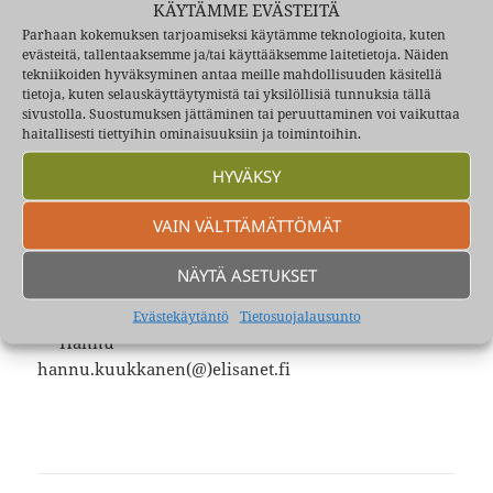
KÄYTÄMME EVÄSTEITÄ
tuonut uusia mahdollisuuksia kirjoittajille.
Parhaan kokemuksen tarjoamiseksi käytämme teknologioita, kuten
evästeitä, tallentaaksemme ja/tai käyttääksemme laitetietoja. Näiden
tekniikoiden hyväksyminen antaa meille mahdollisuuden käsitellä
Tilastoinnitkin näkyvät nyt lukijoille, eli
tietoja, kuten selauskäyttäytymistä tai yksilöllisiä tunnuksia tällä
kirjoitusten lukukerrat ovat näkyvillä valikkotasolla
sivustolla. Suostumuksen jättäminen tai peruuttaminen voi vaikuttaa
”Osumat” tekstillä varustettuina. Ne eivät tarkoita
haitallisesti tiettyihin ominaisuuksiin ja toimintoihin.
kuitenkaan, että joku juttu olisi toista parempi,
HYVÄKSY
koska juttuja on kirjoitettu eri aikoina ja
lukukertoja on toisille tarinoille kertynyt siitä syystä
VAIN VÄLTTÄMÄTTÖMÄT
enemmän.
NÄYTÄ ASETUKSET
Valittaa voi vapaasti
Evästekäytäntö
Tietosuojalausunto
Hannu
hannu.kuukkanen(@)elisanet.fi