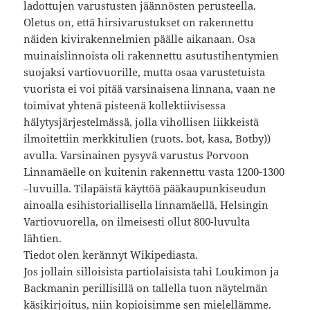
ladottujen varustusten jäännösten perusteella.
Oletus on, että hirsivarustukset on rakennettu
näiden kivirakennelmien päälle aikanaan. Osa
muinaislinnoista oli rakennettu asutustihentymien
suojaksi vartiovuorille, mutta osaa varustetuista
vuorista ei voi pitää varsinaisena linnana, vaan ne
toimivat yhtenä pisteenä kollektiivisessa
hälytysjärjestelmässä, jolla vihollisen liikkeistä
ilmoitettiin merkkitulien (ruots. bot, kasa, Botby))
avulla. Varsinainen pysyvä varustus Porvoon
Linnamäelle on kuitenin rakennettu vasta 1200-1300
–luvuilla. Tilapäistä käyttöä pääkaupunkiseudun
ainoalla esihistoriallisella linnamäellä, Helsingin
Vartiovuorella, on ilmeisesti ollut 800-luvulta
lähtien.
Tiedot olen kerännyt Wikipediasta.
Jos jollain silloisista partiolaisista tahi Loukimon ja
Backmanin perillisillä on tallella tuon näytelmän
käsikirjoitus, niin kopioisimme sen mielellämme.