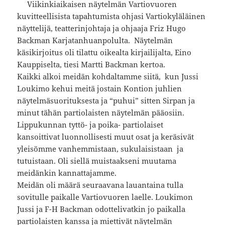
Viikinkiaikaisen näytelmän Vartiovuoren
kuvitteellisista tapahtumista ohjasi Vartiokyläläinen
näyttelijä, teatterinjohtaja ja ohjaaja Friz Hugo
Backman Karjatanhuanpolulta. Näytelmän
käsikirjoitus oli tilattu oikealta kirjailijalta, Eino
Kauppiselta, tiesi Martti Backman kertoa.
Kaikki alkoi meidän kohdaltamme siitä, kun Jussi
Loukimo kehui meitä jostain Kontion juhlien
näytelmäsuorituksesta ja “puhui” sitten Sirpan ja
minut tähän partiolaisten näytelmän pääosiin.
Lippukunnan tyttö- ja poika- partiolaiset
kansoittivat luonnollisesti muut osat ja keräsivät
yleisömme vanhemmistaan, sukulaisistaan ja
tutuistaan. Oli siellä muistaakseni muutama
meidänkin kannattajamme.
Meidän oli määrä seuraavana lauantaina tulla
sovitulle paikalle Vartiovuoren laelle. Loukimon
Jussi ja F-H Backman odottelivatkin jo paikalla
partiolaisten kanssa ja miettivät näytelmän