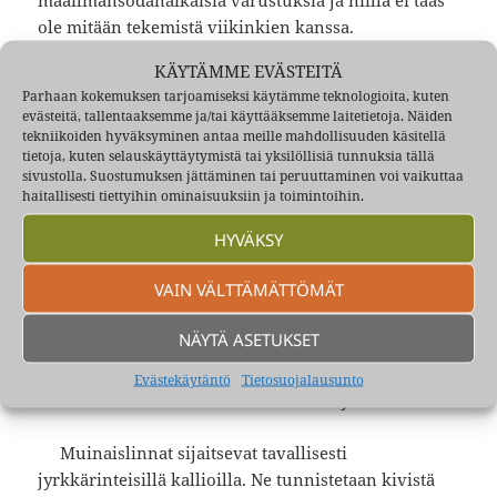
ole mitään tekemistä viikinkien kanssa.
Harjoituksia oli sittemmin 4-5 noin viikon välein,
KÄYTÄMME EVÄSTEITÄ
miten Backmanille sopi ja hän myös hankki kaikki
Parhaan kokemuksen tarjoamiseksi käytämme teknologioita, kuten
esiintymisasut. Olimme niin töpinöissämme
evästeitä, tallentaaksemme ja/tai käyttääksemme laitetietoja. Näiden
tunnetun teatterijohtajan ja näyttelijän ohjauksesta
tekniikoiden hyväksyminen antaa meille mahdollisuuden käsitellä
tietoja, kuten selauskäyttäytymistä tai yksilöllisiä tunnuksia tällä
ja osistamme tuossa näytelmässä, että emme muista
sivustolla. Suostumuksen jättäminen tai peruuttaminen voi vaikuttaa
tarinasta juuri mitään. Sirpa oli tietysti sievä
haitallisesti tiettyihin ominaisuuksiin ja toimintoihin.
paikallinen linnanneito ja minä hurja sarvipäinen
HYVÄKSY
viikinkipäällikkö, kuten oheisesta kuvastakin
selviää. Tarinalla oli ilmeisesti myös onnellinen
VAIN VÄLTTÄMÄTTÖMÄT
loppu. Yleisöä oli mielestämme paljon ja raikuvat
taputuksetkin esitys sai. Tilaisuudessa partiolaiset
NÄYTÄ ASETUKSET
esittivät luonnollisesti myös muita taitojaan ja
myivät yleisölle syötävää, juotavaa ja erilaisia
Evästekäytäntö
Tietosuojalausunto
tavaroita toimintansa varainkeruun hyväksi.
Muinaislinnat sijaitsevat tavallisesti
jyrkkärinteisillä kallioilla. Ne tunnistetaan kivistä