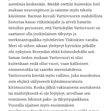
asetelmia keskenään. Meidät otettiin kuitenkin heti
mukaan neuvonpitoon ja saimme myös tekstin
käsiimme. Bacman kuvaili Vartiovuoren mahdollista
historiaa kauas viikinkiajalle ja arveli hatariin
tietoihin perustuen, että Vartiokylän Vartiovuori on
saattanut olla jonkinlainen tähystys ja
merkinantopaikka ryöstelevien Viikinkien varalta.
Meri oli siihen aikaan ylettynyt hyvinkin pitkälle
ohi nykyisen Broendan ehkä kolmoskehälle asti.
Saman tiedon mukaan Vartiovuori ei olisi
kuitenkaan enää ollut vuori, vaan kallioinen
niemennokka tai saareke merenlahdessa.
Vartiovuorta kiertää myös vallitus, joka muodostuu
osin ehjänä säilyneestä kylmämuuratusta
kivimuurista. Koska jälkiä vakinaisesta asutuksesta
tai miehityksestä ei ole löytynyt, arvellaan sen
toimineen lähinnä pako- ja tähystyspaikkana.
Vuorella sijaitsee myös ensimmäisen
maailmansodanaikaisia varustuksia ja niillä ei taas