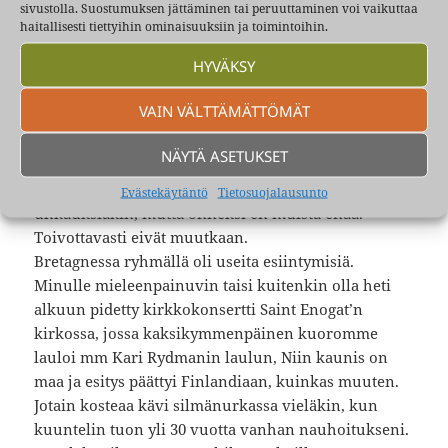
sivustolla. Suostumuksen jättäminen tai peruuttaminen voi vaikuttaa
harjoittelimme ja Sirpa-”täti” valmisteli tietysti
haitallisesti tiettyihin ominaisuuksiin ja toimintoihin.
samaan aikaan iltapalaa kaikille, -kuinkas muuten.
HYVÄKSY
Saattoi olla myös samainen ilta, kun
nukkumaanmenosta ei tahtonut tulla mitään.
VAIN VÄLTTÄMÄTTÖMÄT
Mekkala jatkui lukuisista sanomisista huolimatta
aamuyölle ja vasta ”vanhan” alikersantin
NÄYTÄ ASETUKSET
hirvittävällä komentoäänellä karjaistu
”HILJAISUUS” tehosi. Saatoin ladella ehkä joitain
Evästekäytäntö
Tietosuojalausunto
uhkauksiakin, mutta onneksi en muista enää.
Toivottavasti eivät muutkaan.
Bretagnessa ryhmällä oli useita esiintymisiä.
Minulle mieleenpainuvin taisi kuitenkin olla heti
alkuun pidetty kirkkokonsertti Saint Enogat’n
kirkossa, jossa kaksikymmenpäinen kuoromme
lauloi mm Kari Rydmanin laulun, Niin kaunis on
maa ja esitys päättyi Finlandiaan, kuinkas muuten.
Jotain kosteaa kävi silmänurkassa vieläkin, kun
kuuntelin tuon yli 30 vuotta vanhan nauhoitukseni.