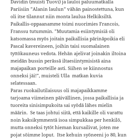
Davidin (muisti Tuovi) ja lauloi paluumatkalla
Pariisiin ”Alanin laulun” vähän painostettuna, kun
oli itse tilannut niin monta laulua Helkiksiltä.
Paikallis-oppaanamme toimi nuorimies Francois,
Franssu tutummin. ”Muutamia esiintymisiä oli
katsomassa myös joitain paikallisia pärinäpoikia eli
Pascal kavereineen, joihin taisi suomalainen
tyttökauneus vedota. Hehän ajelivat joinakin iltoina
meidän bussin perässä iltaesiintymisistä aina
majapaikan porteille asti. Siihen se kiinnostus
onneksi jäi!”, muisteli Ulla matkan kuvia
selatessaan.
Paras ruokailutilaisuus oli majapaikkamme
tarjoama viimeinen päivällinen, jossa paikallisia ja
tuoreita sinisimpukoita sai syödä lähes mielin
määrin. Se taas johtui siitä, että kaikille oli varattu
noin kaksikymmentä isoa simpukkaa per henkilö,
mutta onneksi tytöt hieman kursailivat, joten me
pojat söimme loput. Itse kehuin syöneeni jo 80, kun