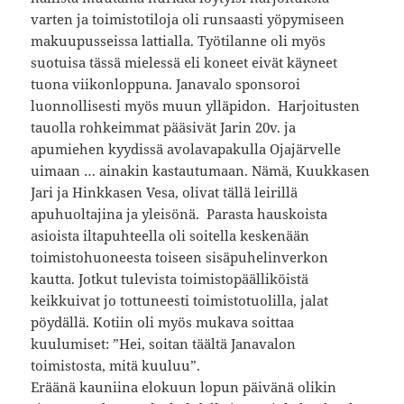
varten ja toimistotiloja oli runsaasti yöpymiseen
makuupusseissa lattialla. Työtilanne oli myös
suotuisa tässä mielessä eli koneet eivät käyneet
tuona viikonloppuna. Janavalo sponsoroi
luonnollisesti myös muun ylläpidon. Harjoitusten
tauolla rohkeimmat pääsivät Jarin 20v. ja
apumiehen kyydissä avolavapakulla Ojajärvelle
uimaan … ainakin kastautumaan. Nämä, Kuukkasen
Jari ja Hinkkasen Vesa, olivat tällä leirillä
apuhuoltajina ja yleisönä. Parasta hauskoista
asioista iltapuhteella oli soitella keskenään
toimistohuoneesta toiseen sisäpuhelinverkon
kautta. Jotkut tulevista toimistopäälliköistä
keikkuivat jo tottuneesti toimistotuolilla, jalat
pöydällä. Kotiin oli myös mukava soittaa
kuulumiset: ”Hei, soitan täältä Janavalon
toimistosta, mitä kuuluu”.
Eräänä kauniina elokuun lopun päivänä olikin