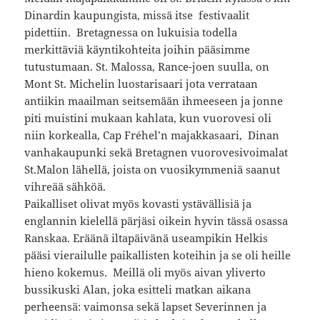
Dinardin kaupungista, missä itse festivaalit
pidettiin. Bretagnessa on lukuisia todella
merkittäviä käyntikohteita joihin pääsimme
tutustumaan. St. Malossa, Rance-joen suulla, on
Mont St. Michelin luostarisaari jota verrataan
antiikin maailman seitsemään ihmeeseen ja jonne
piti muistini mukaan kahlata, kun vuorovesi oli
niin korkealla, Cap Fréhel’n majakkasaari, Dinan
vanhakaupunki sekä Bretagnen vuorovesivoimalat
St.Malon lähellä, joista on vuosikymmeniä saanut
vihreää sähköä.
Paikalliset olivat myös kovasti ystävällisiä ja
englannin kielellä pärjäsi oikein hyvin tässä osassa
Ranskaa. Eräänä iltapäivänä useampikin Helkis
pääsi vierailulle paikallisten koteihin ja se oli heille
hieno kokemus. Meillä oli myös aivan yliverto
bussikuski Alan, joka esitteli matkan aikana
perheensä: vaimonsa sekä lapset Severinnen ja