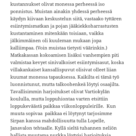
kustannukset olivat monessa perheessä iso
ponnistus. Muistan ainakin yhdessä perheessä
käydyn kiivaan keskustelun siitä, vastaako tyttären
esiintymismatkan ja pojan jääkiekkoharrastusten
kustantaminen mitenkään toisiaan, vaikka
jälkimmäinen oli kuuleman mukaan jopa
kalliimpaa. (Voin muistaa tietysti väärinkin.)
Matkakassan kokoamisen lisäksi vanhempien piti
valmistaa kevyet sinivalkoiset esiintymisasut, koska
villakankaiset kansallispuvut olisivat olleet liian
kuumat monessa tapauksessa. Kaikilta ei tämä työ
luonnistunut, mutta talkoohenkeä löytyi osaajilta.
Tavallisimmin harjoitukset olivat Vartiokylän
koululla, mutta loppuhiontaa varten etsittiin
loppukeväästä paikkaa viikonloppuleirille. Kun
muuta sopivaa paikkaa ei löytynyt tarjosimme
Sirpan kanssa mahdollisuutta tulla Lopelle,
Janavalon tehtaalle. Kyllä sieltä tuhannen neliön
hallista muutama nurkka löytyisi harjoituksia