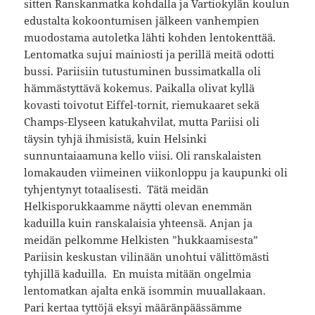
sitten Ranskanmatka kohdalla ja Vartiokylän koulun
edustalta kokoontumisen jälkeen vanhempien
muodostama autoletka lähti kohden lentokenttää.
Lentomatka sujui mainiosti ja perillä meitä odotti
bussi. Pariisiin tutustuminen bussimatkalla oli
hämmästyttävä kokemus. Paikalla olivat kyllä
kovasti toivotut Eiffel-tornit, riemukaaret sekä
Champs-Elyseen katukahvilat, mutta Pariisi oli
täysin tyhjä ihmisistä, kuin Helsinki
sunnuntaiaamuna kello viisi. Oli ranskalaisten
lomakauden viimeinen viikonloppu ja kaupunki oli
tyhjentynyt totaalisesti. Tätä meidän
Helkisporukkaamme näytti olevan enemmän
kaduilla kuin ranskalaisia yhteensä. Anjan ja
meidän pelkomme Helkisten ”hukkaamisesta”
Pariisin keskustan vilinään unohtui välittömästi
tyhjillä kaduilla. En muista mitään ongelmia
lentomatkan ajalta enkä isommin muuallakaan.
Pari kertaa tyttöjä eksyi määränpäässämme