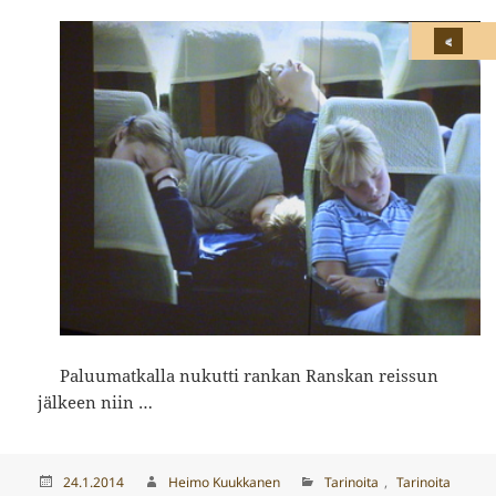
Paluumatkalla nukutti rankan Ranskan reissun
jälkeen niin …
Julkaistu
Kirjoittaja
Kategoriat
24.1.2014
Heimo Kuukkanen
Tarinoita
,
Tarinoita