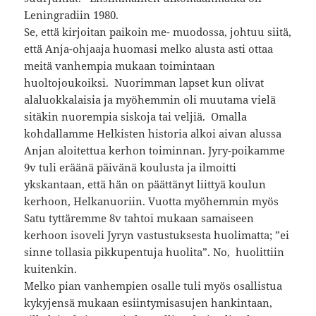
Leningradiin 1980.
Se, että kirjoitan paikoin me- muodossa, johtuu siitä,
että Anja-ohjaaja huomasi melko alusta asti ottaa
meitä vanhempia mukaan toimintaan
huoltojoukoiksi. Nuorimman lapset kun olivat
alaluokkalaisia ja myöhemmin oli muutama vielä
sitäkin nuorempia siskoja tai veljiä. Omalla
kohdallamme Helkisten historia alkoi aivan alussa
Anjan aloitettua kerhon toiminnan. Jyry-poikamme
9v tuli eräänä päivänä koulusta ja ilmoitti
ykskantaan, että hän on päättänyt liittyä koulun
kerhoon, Helkanuoriin. Vuotta myöhemmin myös
Satu tyttäremme 8v tahtoi mukaan samaiseen
kerhoon isoveli Jyryn vastustuksesta huolimatta; ”ei
sinne tollasia pikkupentuja huolita”. No, huolittiin
kuitenkin.
Melko pian vanhempien osalle tuli myös osallistua
kykyjensä mukaan esiintymisasujen hankintaan,