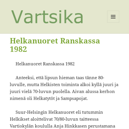
VALIKKO
JA
VIMPAIMET
Helkanuoret Ranskassa
1982
Helkanuoret Ranskassa 1982
Anteeksi, että lipsun hieman taas tänne 80-
luvulle, mutta Helkisten toiminta alkoi kyllä juuri ja
juuri vielä 70-luvun puolella. Aivan alussa kerhon
nimenä oli Helkatytöt ja Sampsapojat.
Suur-Helsingin Helkanuoret eli tutummin
Helkikset aloittelivat 70/80-luvun taitteessa
Vartiokylän koululla Anja Hinkkasen perustamana