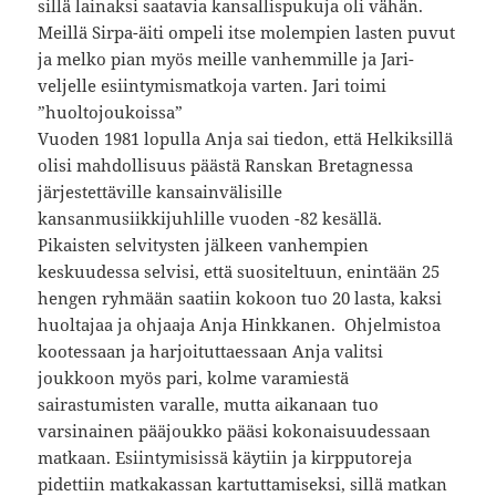
sillä lainaksi saatavia kansallispukuja oli vähän.
Meillä Sirpa-äiti ompeli itse molempien lasten puvut
ja melko pian myös meille vanhemmille ja Jari-
veljelle esiintymismatkoja varten. Jari toimi
”huoltojoukoissa”
Vuoden 1981 lopulla Anja sai tiedon, että Helkiksillä
olisi mahdollisuus päästä Ranskan Bretagnessa
järjestettäville kansainvälisille
kansanmusiikkijuhlille vuoden -82 kesällä.
Pikaisten selvitysten jälkeen vanhempien
keskuudessa selvisi, että suositeltuun, enintään 25
hengen ryhmään saatiin kokoon tuo 20 lasta, kaksi
huoltajaa ja ohjaaja Anja Hinkkanen. Ohjelmistoa
kootessaan ja harjoituttaessaan Anja valitsi
joukkoon myös pari, kolme varamiestä
sairastumisten varalle, mutta aikanaan tuo
varsinainen pääjoukko pääsi kokonaisuudessaan
matkaan. Esiintymisissä käytiin ja kirpputoreja
pidettiin matkakassan kartuttamiseksi, sillä matkan