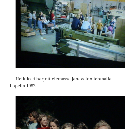
Helkikset harjoittelemassa Janavalon tehtaalla
Lopella 1982