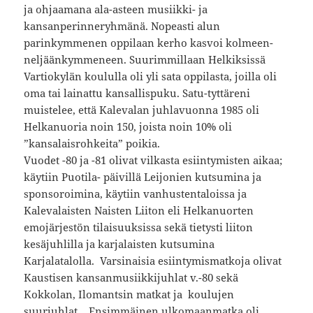
ja ohjaamana ala-asteen musiikki- ja
kansanperinneryhmänä. Nopeasti alun
parinkymmenen oppilaan kerho kasvoi kolmeen-
neljäänkymmeneen. Suurimmillaan Helkiksissä
Vartiokylän koululla oli yli sata oppilasta, joilla oli
oma tai lainattu kansallispuku. Satu-tyttäreni
muistelee, että Kalevalan juhlavuonna 1985 oli
Helkanuoria noin 150, joista noin 10% oli
”kansalaisrohkeita” poikia.
Vuodet -80 ja -81 olivat vilkasta esiintymisten aikaa;
käytiin Puotila- päivillä Leijonien kutsumina ja
sponsoroimina, käytiin vanhustentaloissa ja
Kalevalaisten Naisten Liiton eli Helkanuorten
emojärjestön tilaisuuksissa sekä tietysti liiton
kesäjuhlilla ja karjalaisten kutsumina
Karjalatalolla. Varsinaisia esiintymismatkoja olivat
Kaustisen kansanmusiikkijuhlat v.-80 sekä
Kokkolan, Ilomantsin matkat ja koulujen
suurjuhlat. Ensimmäinen ulkomaanmatka oli