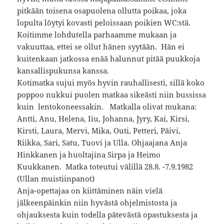
pitkään toisena osapuolena ollutta poikaa, joka
lopulta löytyi kovasti peloissaan poikien WC:stä.
Koitimme lohdutella parhaamme mukaan ja
vakuuttaa, ettei se ollut hänen syytään. Hän ei
kuitenkaan jatkossa enää halunnut pitää puukkoja
kansallispukunsa kanssa.
Kotimatka sujui myös hyvin rauhallisesti, sillä koko
poppoo nukkui puolen matkaa sikeästi niin bussissa
kuin lentokoneessakin. Matkalla olivat mukana:
Antti, Anu, Helena, Iiu, Johanna, Jyry, Kai, Kirsi,
Kirsti, Laura, Mervi, Mika, Outi, Petteri, Päivi,
Riikka, Sari, Satu, Tuovi ja Ulla. Ohjaajana Anja
Hinkkanen ja huoltajina Sirpa ja Heimo
Kuukkanen. Matka toteutui välillä 28.8. -7.9.1982
(Ullan muistiinpanot)
Anja-opettajaa on kiittäminen näin vielä
jälkeenpäinkin niin hyvästä ohjelmistosta ja
ohjauksesta kuin todella pätevästä opastuksesta ja