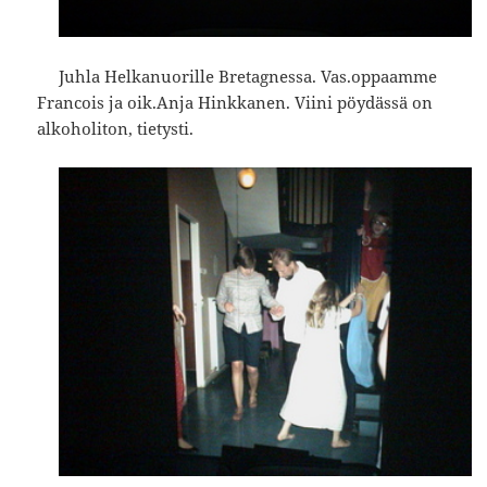
Juhla Helkanuorille Bretagnessa. Vas.oppaamme
Francois ja oik.Anja Hinkkanen. Viini pöydässä on
alkoholiton, tietysti.