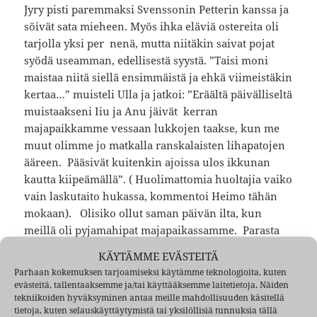
Jyry pisti paremmaksi Svenssonin Petterin kanssa ja
söivät sata mieheen. Myös ihka eläviä ostereita oli
tarjolla yksi per nenä, mutta niitäkin saivat pojat
syödä useamman, edellisestä syystä. ”Taisi moni
maistaa niitä siellä ensimmäistä ja ehkä viimeistäkin
kertaa…” muisteli Ulla ja jatkoi: ”Eräältä päivälliseltä
muistaakseni Iiu ja Anu jäivät kerran
majapaikkamme vessaan lukkojen taakse, kun me
muut olimme jo matkalla ranskalaisten lihapatojen
ääreen. Pääsivät kuitenkin ajoissa ulos ikkunan
kautta kiipeämällä”. ( Huolimattomia huoltajia vaiko
vain laskutaito hukassa, kommentoi Heimo tähän
mokaan). Olisiko ollut saman päivän ilta, kun
meillä oli pyjamahipat majapaikassamme. Parasta
tietenkin oli se, että myös pojat osasivat tanssia. -
KÄYTÄMME EVÄSTEITÄ
Jotkut jopa tyttöjen kanssa vähän painostettuina.
Parhaan kokemuksen tarjoamiseksi käytämme teknologioita, kuten
Heimo-”setä” tanssi ihan vapaaehtoisesti Pariisiin
evästeitä, tallentaaksemme ja/tai käyttääksemme laitetietoja. Näiden
asumaan eksyneen, Tuovin serkkutytön, Leila
tekniikoiden hyväksyminen antaa meille mahdollisuuden käsitellä
tietoja, kuten selauskäyttäytymistä tai yksilöllisiä tunnuksia tällä
Rantasen kanssa. Jotain tanhua ainakin