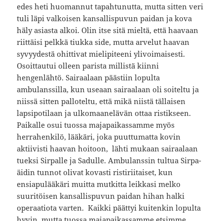
edes heti huomannut tapahtunutta, mutta sitten veri
tuli läpi valkoisen kansallispuvun paidan ja kova
häly asiasta alkoi. Olin itse sitä mieltä, että haavaan
riittäisi pelkkä tiukka side, mutta arvelut haavan
syvyydestä ohittivat mielipiteeni ylivoimaisesti.
Osoittautui olleen parista millistä kiinni
hengenlähtö. Sairaalaan päästiin lopulta
ambulanssilla, kun useaan sairaalaan oli soiteltu ja
niissä sitten palloteltu, että mikä niistä tällaisen
lapsipotilaan ja ulkomaanelävän ottaa ristikseen.
Paikalle osui tuossa majapaikassamme myös
herrahenkilö, lääkäri, joka puuttumatta kovin
aktiivisti haavan hoitoon, lähti mukaan sairaalaan
tueksi Sirpalle ja Sadulle. Ambulanssin tultua Sirpa-
äidin tunnot olivat kovasti ristiriitaiset, kun
ensiapulääkäri muitta mutkitta leikkasi melko
suuritöisen kansallispuvun paidan hihan halki
operaatiota varten. Kaikki päättyi kuitenkin lopulta
hyvin, mutta tuossa majapaikassamme etsimme