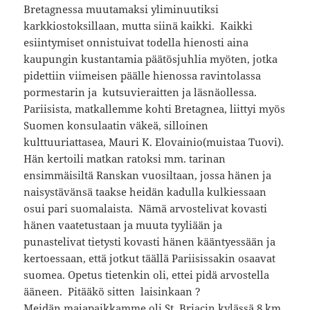
Bretagnessa muutamaksi yliminuutiksi
karkkiostoksillaan, mutta siinä kaikki. Kaikki
esiintymiset onnistuivat todella hienosti aina
kaupungin kustantamia päätösjuhlia myöten, jotka
pidettiin viimeisen päälle hienossa ravintolassa
pormestarin ja kutsuvieraitten ja läsnäollessa.
Pariisista, matkallemme kohti Bretagnea, liittyi myös
Suomen konsulaatin väkeä, silloinen
kulttuuriattasea, Mauri K. Elovainio(muistaa Tuovi).
Hän kertoili matkan ratoksi mm. tarinan
ensimmäisiltä Ranskan vuosiltaan, jossa hänen ja
naisystävänsä taakse heidän kadulla kulkiessaan
osui pari suomalaista. Nämä arvostelivat kovasti
hänen vaatetustaan ja muuta tyyliään ja
punastelivat tietysti kovasti hänen kääntyessään ja
kertoessaan, että jotkut täällä Pariisissakin osaavat
suomea. Opetus tietenkin oli, ettei pidä arvostella
ääneen. Pitääkö sitten laisinkaan ?
Meidän majapaikkamme oli St. Briacin kylässä 8 km