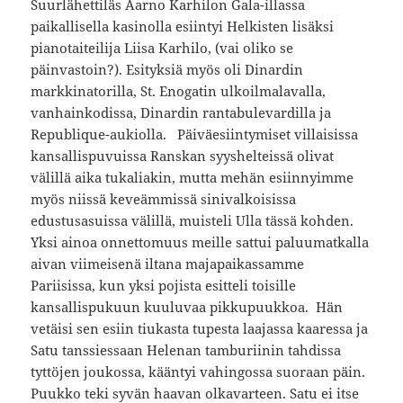
Suurlähettiläs Aarno Karhilon Gala-illassa
paikallisella kasinolla esiintyi Helkisten lisäksi
pianotaiteilija Liisa Karhilo, (vai oliko se
päinvastoin?). Esityksiä myös oli Dinardin
markkinatorilla, St. Enogatin ulkoilmalavalla,
vanhainkodissa, Dinardin rantabulevardilla ja
Republique-aukiolla. Päiväesiintymiset villaisissa
kansallispuvuissa Ranskan syyshelteissä olivat
välillä aika tukaliakin, mutta mehän esiinnyimme
myös niissä keveämmissä sinivalkoisissa
edustusasuissa välillä, muisteli Ulla tässä kohden.
Yksi ainoa onnettomuus meille sattui paluumatkalla
aivan viimeisenä iltana majapaikassamme
Pariisissa, kun yksi pojista esitteli toisille
kansallispukuun kuuluvaa pikkupuukkoa. Hän
vetäisi sen esiin tiukasta tupesta laajassa kaaressa ja
Satu tanssiessaan Helenan tamburiinin tahdissa
tyttöjen joukossa, kääntyi vahingossa suoraan päin.
Puukko teki syvän haavan olkavarteen. Satu ei itse