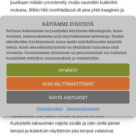
juurikaan mitään ymmärretty mutta naurettiin kuitenkin
mukana. Mikki Hiiri merihädässä oli aina yhtä traaginen ja
loppuun asti piti jännittää, että selviikö se sieltä hengissä
KÄYTÄMME EVÄSTEITÄ
vai viekö Meripeikko tällä kertaa sittenkin hiirulaisen.
Parhaan kokemuksen tarjoamiseksi käytämme teknologioita, kuten
Suomenjoutsen kuitenkin ehti
joka kerta
hätiin. En silloin
evästeitä, tallentaaksemme ja/tai käyttääksemme laitetietoja. Näiden
tiennyt, että sellainen ”koululaiva” ihan oikeasti oli
tekniikoiden hyväksyminen antaa meille mahdollisuuden käsitellä
tietoja, kuten selauskäyttäytymistä tai yksilöllisiä tunnuksia tällä
olemassa. Pidin sitä oikeana joutsenena joka Mikin
sivustolla. Suostumuksen jättäminen tai peruuttaminen voi vaikuttaa
pelasti. Myös vesikirppusen kohtalo oli kovin surullinen.
haitallisesti tiettyihin ominaisuuksiin ja toimintoihin.
HYVÄKSY
Isompana olivat mieliohjelmia Pekka Lipposen
seikkailut ja Hyvää iltaa, nimeni on Kox josta kehittyi leikki
VAIN VÄLTTÄMÄTTÖMÄT
josta on tarnoitakin näillä sivuilla.
NÄYTÄ ASETUKSET
Minua kiinnosti kovasti, varmaan kuten kaikkia lapsia,
että mistä se ääni oikein radioon tuli. Olin pitkään
Evästekäytäntö
Tietosuojalausunto
vakuuttunut, että radion sisällä oli pieniä ihmisiä.
Kurkistelin takaseinän reijistä sisälle ja näin siellä pienet
lamput ja ikäänkuin näyttämön jota lamput valaisivat.