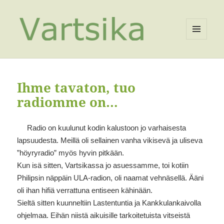
VALIKKO
JA
VIMPAIMET
Ihme tavaton, tuo
radiomme on…
Radio on kuulunut kodin kalustoon jo varhaisesta
lapsuudesta. Meillä oli sellainen vanha vikisevä ja uliseva
”höyryradio” myös hyvin pitkään.
Kun isä sitten, Vartsikassa jo asuessamme, toi kotiin
Philipsin näppäin ULA-radion, oli naamat vehnäsellä. Ääni
oli ihan hifiä verrattuna entiseen kähinään.
Sieltä sitten kuunneltiin Lastentuntia ja Kankkulankaivolla
ohjelmaa. Eihän niistä aikuisille tarkoitetuista vitseistä