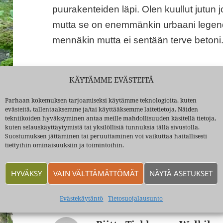
puurakenteiden läpi. Olen kuullut jutun j
mutta se on enemmänkin urbaani legenda.
mennäkin mutta ei sentään terve betoni
Hannu Kuukkanen
KÄYTÄMME EVÄSTEITÄ
Parhaan kokemuksen tarjoamiseksi käytämme teknologioita, kuten
Sivu
Sivu
Sivut:
1
2
,
evästeitä, tallentaaksemme ja/tai käyttääksemme laitetietoja. Näiden
tekniikoiden hyväksyminen antaa meille mahdollisuuden käsitellä tietoja,
kuten selauskäyttäytymistä tai yksilöllisiä tunnuksia tällä sivustolla.
Suostumuksen jättäminen tai peruuttaminen voi vaikuttaa haitallisesti
tiettyihin ominaisuuksiin ja toimintoihin.
HYVÄKSY
VAIN VÄLTTÄMÄTTÖMÄT
NÄYTÄ ASETUKSET
TIETOA KIRJOITTAJASTA
Evästekäytäntö
Tietosuojalausunto