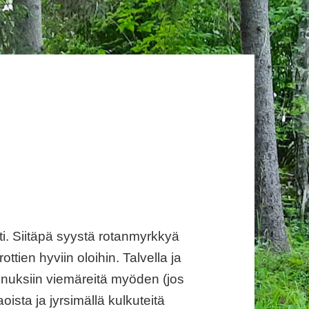
ästi. Siitäpä syystä rotanmyrkkyä
ottien hyviin oloihin. Talvella ja
nnuksiin viemäreitä myöden (jos
aoista ja jyrsimällä kulkuteitä