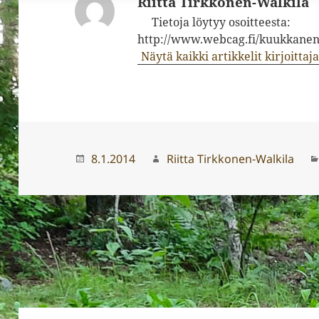
Riitta Tirkkonen-Walkila
Tietoja löytyy osoitteesta:
http://www.webcag.fi/kuukkanen
Näytä kaikki artikkelit kirjoitta
Julkaistu
Kirjoittaja
8.1.2014
Riitta Tirkkonen-Walkila
Artikkelien
selaus