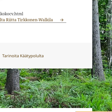
kokocv.html
jalta Riitta Tirkkonen-Walkila
Kategoriat
Tarinoita Käätypolulta