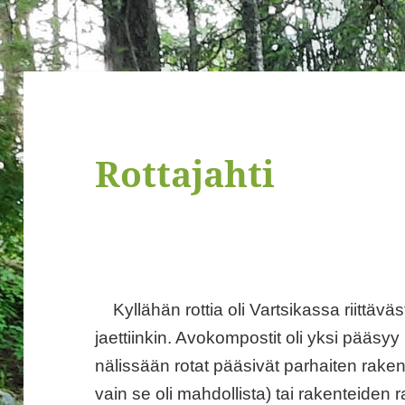
Rottajahti
Kyllähän rottia oli Vartsikassa riittäv
jaettiinkin. Avokompostit oli yksi pääsyy r
nälissään rotat pääsivät parhaiten rake
vain se oli mahdollista) tai rakenteiden r