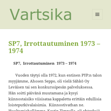
VALIKKO
JA
VIMPAIMET
SP7, Irrottautuminen 1973 –
1974
SP7, Irrottautuminen 1973 – 1974
Vuoden täytyi olla 1972, kun entinen PYP:n talon
myyjämme, Ahosen Seppo, oli vielä Sähkö Oy
Leväisen tai sen konkurssipesän palveluksessa.
Hän soitti päivänä muutamana ja kysyi
kiinnostaisiko viisisataa kappaletta erittäin edullisia
loisteputkivalaisimia. Kiinnostivathan ne.
Huoltomiehellämme, Kestin Timpalla, oli yhteyksiä