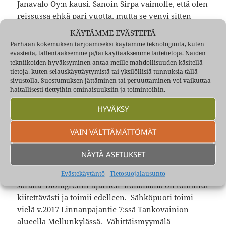
Janavalo Oy:n kausi. Sanoin Sirpa vaimolle, että olen
reissussa ehkä pari vuotta, mutta se venyi sitten
kahdeksaksitoista vuodeksi (18v)
KÄYTÄMME EVÄSTEITÄ
Parhaan kokemuksen tarjoamiseksi käytämme teknologioita, kuten
1974 myin Sähköpuodin Louhiston Pyrylle ja
evästeitä, tallentaaksemme ja/tai käyttääksemme laitetietoja. Näiden
tekniikoiden hyväksyminen antaa meille mahdollisuuden käsitellä
Pinomaan Pekalle, kun en enää Janakkalasta käsin
tietoja, kuten selauskäyttäytymistä tai yksilöllisiä tunnuksia tällä
pystynyt sitä säällisesti hoitamaan. Pyry tosin oli jo
sivustolla. Suostumuksen jättäminen tai peruuttaminen voi vaikuttaa
pitkään hoitanut liikettä kuin omaansa eli että
haitallisesti tiettyihin ominaisuuksiin ja toimintoihin.
oikealle miehelle yrityksen osaomistus ja
HYVÄKSY
vetovastuu siirtyi. Edellisenä vuonna olimme jo
lopettaneet Vartiokylän liikkeen Itäväylän varresta.
VAIN VÄLTTÄMÄTTÖMÄT
Viimeisinä kuukausina se toimi
sähköurakointiliikkeenä A-oikeuksin, mutta töiden
NÄYTÄ ASETUKSET
valvonta karkasi käsistä ja homma oli pakko
lopettaa sillä erää lyhyeen. Uusi yritys samalla
Evästekäytäntö
Tietosuojalausunto
saralla Blomgrenin Bjarnen hoitamana on toiminut
kiitettävästi ja toimii edelleen. Sähköpuoti toimi
vielä v.2017 Linnanpajantie 7:ssä Tankovainion
alueella Mellunkylässä. Vähittäismyymälä