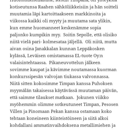
kotiseutunsa Raahen sähköliikkeisiin ja hän soitteli
muutamia läpi kartoittaakseen markkinoita ja
viikossa kaikki oli myyty ja muutama sata ylikin,
kun emme huomanneet keskenämme sopia
paljonko kumpikin myy. Soitin Sepolle, että olisiko
niitä vielä pari- kolmesataa jäljellä. Oli niitä, mutta
aivan osina Janakkalan kunnan Leppäkosken
kylässä, Leväisen omistamassa EL-tuote Oy:n
valaisintehtaassa. Pikaneuvottelun jälkeen
sovimme kaupat ja kävimme noutamassa kuorman
konkurssipesän valvojan tiukassa valvonnassa.
Niitä sitten kokosimme Timpan kanssa Puhoksen
myymälän takaisessa käytävässä muutaman päivän,
että saimme tilaukset matkaan. Jokunen viikko
myöhemmin olimme sotkeutuneet Timpan, Pesosen
Villen ja Pinomaan Pekan kanssa ostamaan koko
tehtaan koneineen kiinteistöineen ja siitä alkoi
kohdallani ammatinvaihdoksena metallimiehen ja