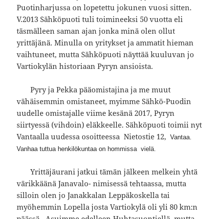
Puotinharjussa on lopetettu jokunen vuosi sitten.
V.2013 Sähköpuoti tuli toimineeksi 50 vuotta eli
täsmälleen saman ajan jonka minä olen ollut
yrittäjänä. Minulla on yritykset ja ammatit hieman
vaihtuneet, mutta Sähköpuoti näyttää kuuluvan jo
Vartiokylän historiaan Pyryn ansioista.
Pyry ja Pekka pääomistajina ja me muut
vähäisemmin omistaneet, myimme Sähkö-Puodin
uudelle omistajalle viime kesänä 2017, Pyryn
siirtyessä (vihdoin) eläkkeelle. Sähköpuoti toimii nyt
Vantaalla uudessa osoitteessa Nietostie 12,
Vantaa.
Vanhaa tuttua henkilökuntaa on hommissa vielä.
Yrittäjäurani jatkui tämän jälkeen melkein yhtä
värikkäänä Janavalo- nimisessä tehtaassa, mutta
silloin olen jo Janakkalan Leppäkoskella tai
myöhemmin Lopella josta Vartiokylä oli yli 80 km:n
päässä. Asuimme edelleen Huhtasuontiellä, mutta