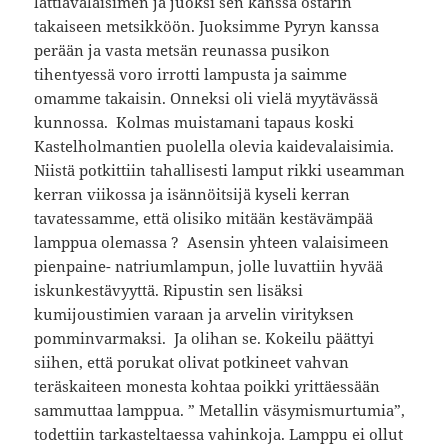
lattiavalaisimen ja juoksi sen kanssa ostarin
takaiseen metsikköön. Juoksimme Pyryn kanssa
perään ja vasta metsän reunassa pusikon
tihentyessä voro irrotti lampusta ja saimme
omamme takaisin. Onneksi oli vielä myytävässä
kunnossa. Kolmas muistamani tapaus koski
Kastelholmantien puolella olevia kaidevalaisimia.
Niistä potkittiin tahallisesti lamput rikki useamman
kerran viikossa ja isännöitsijä kyseli kerran
tavatessamme, että olisiko mitään kestävämpää
lamppua olemassa ? Asensin yhteen valaisimeen
pienpaine- natriumlampun, jolle luvattiin hyvää
iskunkestävyyttä. Ripustin sen lisäksi
kumijoustimien varaan ja arvelin virityksen
pomminvarmaksi. Ja olihan se. Kokeilu päättyi
siihen, että porukat olivat potkineet vahvan
teräskaiteen monesta kohtaa poikki yrittäessään
sammuttaa lamppua. ” Metallin väsymismurtumia”,
todettiin tarkasteltaessa vahinkoja. Lamppu ei ollut