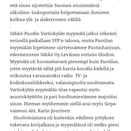
että sinne sijoitettiin Suomen ensimmäisiä
ulkoilma- liukuportaita helpottamaan ihmisten
kulkua ylä- ja alakerrosten välillä
.
Sähkö-Puodin Vartiokylän myymälä jatkoi sitkeästi
entisellä paikallaan SYP:n talossa, mutta Puotilan
myymälän lopetimme siirtyessämme Puotinharjuun,
edesmenneen Sähkö Oy Leväisen entisiin tiloihin.
Myymälä oli huomattavasti pienempi kuin Puotilan,
joten myytävää sälää piti karsia kovalla kädellä ja
erikoistua varsinaiseksi radio- TV- ja
kodinkoneliikkeeksi, valaisinpuolta unohtamatta.
Vartiokylän myymälän tilaa vapautui myös
asuntokäyttöön ja pari huoltomiestämme majoittui
sinne. Hieman myöhemmin siellä asui myös Sirpa-
vaimoni äiti, Karin Juurinen.
Huoltotoiminta oli kuitenkin edelleen yrityksen
tukevana kivijalkana ja myymälässä oli melko pieni