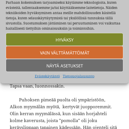
Parhaan kokemuksen tarjoamiseksi käytämme teknologioita, kuten
Humikkalantiellä omassa kerrostaloasunnossaan.
evästeitä, tallentaaksemme ja/tai käyttääksemme laitetietoja. Näiden
tekniikoiden hyväksyminen antaa meille mahdollisuuden käsitellä
Kontula alkoi valmistua näinä aikoina ja aivan
tietoja, kuten selauskäyttäytymistä tai yksilöllisiä tunnuksia tällä
sivustolla. Suostumuksen jättäminen tai peruuttaminen voi vaikuttaa
viimeisten talojen harjakaisia järjestettäessä Sähkö-
haitallisesti tiettyihin ominaisuuksiin ja toimintoihin.
Puotimme asensi vahvistinlaitteita harjakaisiin.
Olimme paikalla Kestin Timpan kanssa asentamassa,
HYVÄKSY
valvomassa laitteitten toimintaa ja hätistelemässä
maassa risteilevistä kaapeleista pikkupoikia ja
VAIN VÄLTTÄMÄTTÖMÄT
juovukkeita nauttineita vähän isompia. Tapio
Rautavaaran ja Auvo Nuotion keikat jäivät mieleen.
NÄYTÄ ASETUKSET
Auvo tuntui olevan melko pinko sielläkin ja antoi
Evästekäytäntö
Tietosuojalausunto
terävästi ohjeitaan, oikeita ja vääriä, mutta Tapsa oli
Tapsa vaan, luonnossakin.
Puhoksen pimeää puolta oli ympäristöön,
Alkon myymälän myötä, kertyvät juopporemmit.
Olin kerran myymälässä, kun sisään horjahteli
kolme kaverusta, joista ”pomolla” oli joku
keräyslippaan tapainen kädessään. Hän ojenteli sitä