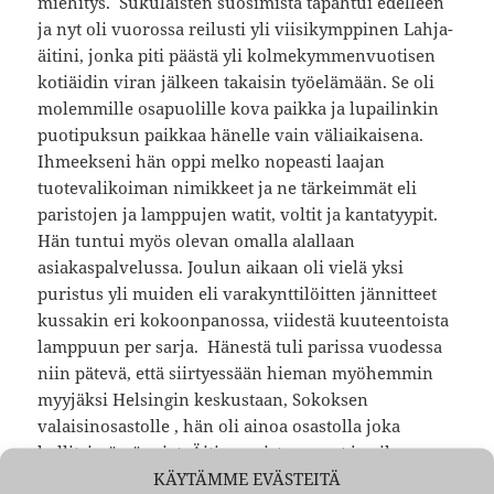
miehitys. Sukulaisten suosimista tapahtui edelleen
ja nyt oli vuorossa reilusti yli viisikymppinen Lahja-
äitini, jonka piti päästä yli kolmekymmenvuotisen
kotiäidin viran jälkeen takaisin työelämään. Se oli
molemmille osapuolille kova paikka ja lupailinkin
puotipuksun paikkaa hänelle vain väliaikaisena.
Ihmeekseni hän oppi melko nopeasti laajan
tuotevalikoiman nimikkeet ja ne tärkeimmät eli
paristojen ja lamppujen watit, voltit ja kantatyypit.
Hän tuntui myös olevan omalla alallaan
asiakaspalvelussa. Joulun aikaan oli vielä yksi
puristus yli muiden eli varakynttilöitten jännitteet
kussakin eri kokoonpanossa, viidestä kuuteentoista
lamppuun per sarja. Hänestä tuli parissa vuodessa
niin pätevä, että siirtyessään hieman myöhemmin
myyjäksi Helsingin keskustaan, Sokoksen
valaisinosastolle , hän oli ainoa osastolla joka
hallitsi nämä asiat. Äitimuorista on nyt jo aika
KÄYTÄMME EVÄSTEITÄ
jättänyt. Hän asui elämänsä loppuun Vartiokylässä