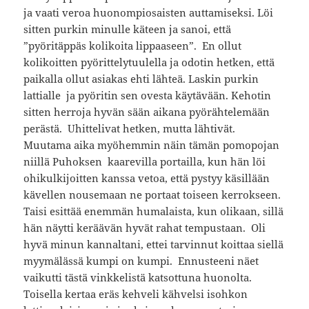
ja vaati veroa huonompiosaisten auttamiseksi. Löi
sitten purkin minulle käteen ja sanoi, että
”pyöritäppäs kolikoita lippaaseen”. En ollut
kolikoitten pyörittelytuulella ja odotin hetken, että
paikalla ollut asiakas ehti lähteä. Laskin purkin
lattialle ja pyöritin sen ovesta käytävään. Kehotin
sitten herroja hyvän sään aikana pyörähtelemään
perästä. Uhittelivat hetken, mutta lähtivät.
Muutama aika myöhemmin näin tämän pomopojan
niillä Puhoksen kaarevilla portailla, kun hän löi
ohikulkijoitten kanssa vetoa, että pystyy käsillään
kävellen nousemaan ne portaat toiseen kerrokseen.
Taisi esittää enemmän humalaista, kun olikaan, sillä
hän näytti keräävän hyvät rahat tempustaan. Oli
hyvä minun kannaltani, ettei tarvinnut koittaa siellä
myymälässä kumpi on kumpi. Ennusteeni näet
vaikutti tästä vinkkelistä katsottuna huonolta.
Toisella kertaa eräs kehveli kähvelsi isohkon