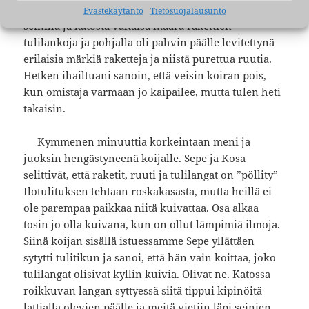
naamioitua havukoijaa. Siellä roikkui kuivumassa
Evästekäytäntö
Tietosuojalausunto
seinillä ja katosta valtaisa määrä rakettien
tulilankoja ja pohjalla oli pahvin päälle levitettynä
erilaisia märkiä raketteja ja niistä purettua ruutia.
Hetken ihailtuani sanoin, että veisin koiran pois,
kun omistaja varmaan jo kaipailee, mutta tulen heti
takaisin.
Kymmenen minuuttia korkeintaan meni ja
juoksin hengästyneenä koijalle. Sepe ja Kosa
selittivät, että raketit, ruuti ja tulilangat on ”pöllity”
Ilotulituksen tehtaan roskakasasta, mutta heillä ei
ole parempaa paikkaa niitä kuivattaa. Osa alkaa
tosin jo olla kuivana, kun on ollut lämpimiä ilmoja.
Siinä koijan sisällä istuessamme Sepe yllättäen
sytytti tulitikun ja sanoi, että hän vain koittaa, joko
tulilangat olisivat kyllin kuivia. Olivat ne. Katossa
roikkuvan langan syttyessä siitä tippui kipinöitä
lattialla olevien päälle ja meitä vietiin läpi seinien