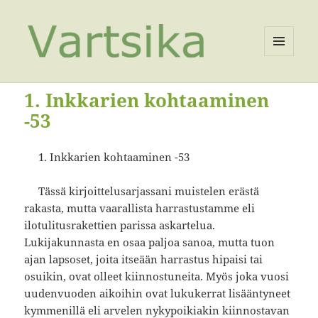
VALIKKO
JA
VIMPAIMET
1. Inkkarien kohtaaminen
-53
1. Inkkarien kohtaaminen -53
Tässä kirjoittelusarjassani muistelen erästä
rakasta, mutta vaarallista harrastustamme eli
ilotulitusrakettien parissa askartelua.
Lukijakunnasta en osaa paljoa sanoa, mutta tuon
ajan lapsoset, joita itseään harrastus hipaisi tai
osuikin, ovat olleet kiinnostuneita. Myös joka vuosi
uudenvuoden aikoihin ovat lukukerrat lisääntyneet
kymmenillä eli arvelen nykypoikiakin kiinnostavan