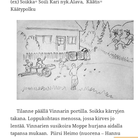
(ex) Soikka= Soili Kari nyk.Alava, Käätis=
Käätypolku
Tilanne päällä Vinnarin portilla. Soikka kärryjen
takana. Loppukohtaus menossa, jossa kirves jo
lentää. Vinnarien s
usikoira
Moppe hurjana aidalla
tapansa mukaan. Piirsi Heimo (nuorena – Hannu