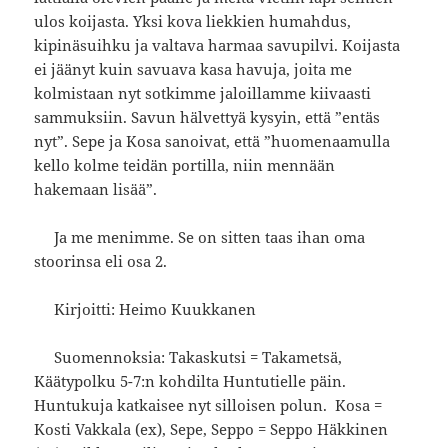
ulos koijasta. Yksi kova liekkien humahdus,
kipinäsuihku ja valtava harmaa savupilvi. Koijasta
ei jäänyt kuin savuava kasa havuja, joita me
kolmistaan nyt sotkimme jaloillamme kiivaasti
sammuksiin. Savun hälvettyä kysyin, että ”entäs
nyt”. Sepe ja Kosa sanoivat, että ”huomenaamulla
kello kolme teidän portilla, niin mennään
hakemaan lisää”.
Ja me menimme. Se on sitten taas ihan oma
stoorinsa eli osa 2.
Kirjoitti: Heimo Kuukkanen
Suomennoksia: Takaskutsi = Takametsä,
Käätypolku 5-7:n kohdilta Huntutielle päin.
Huntukuja katkaisee nyt silloisen polun. Kosa =
Kosti Vakkala (ex), Sepe, Seppo = Seppo Häkkinen