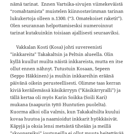
nämä tarinat. Ennen Vartsika-sivujen viimekeväistä
“romahtamista” muistelen kiinnostavimman tarinan
lukukertoja olleen n.1300. (“3. Omatekoiset raketit”).
Olen seurannan helpottamisesksi numeroinnut
tarinat kutakuinkin toisiaan ajallisesti seuraaviksi.
Vakkalan Kosti (Kosa) johti suvereenisti
”inkkareita” Takakaltsin ja Peltsin alueella. Olin
kyllä kuullut muilta näistä inkkareista, mutta en itse
ollut ennen nähnyt. Tutustuin Kosaan, Sepeen
(Seppo Häkkinen) ja muihin inkkareihin eräänä
päivänä oikein perusteellisesti. Olimme taas kerran
kiviä keräilemässä käsikärryyn (”Käsikärryralli”) ja
tällä kertaa oli myös Karin Soikka (Soili Kari)
mukana (naapurin tyttö Huntutien puolelta).
Kuorma alkoi olla valmis, kun Takakaltsilta kuului
kovaa huutoa ja naamioidut inkkarit hyökkäsivät.
Käpyjä ja oksia lensi metsästä tiheään ja meillä
”skoopareiksi” joutuneilla ei ollut muuta heitettävää