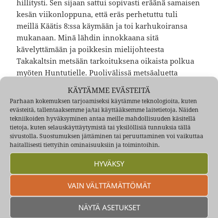
hillitysti. Sen sijaan sattui sopivasti eräänä samaisen
kesän viikonloppuna, että eräs perhetuttu tuli
meillä Käätis 8:ssa käymään ja toi karhukoiransa
mukanaan. Minä lähdin innokkaana sitä
kävelyttämään ja poikkesin mielijohteesta
Takakaltsin metsään tarkoituksena oikaista polkua
myöten Huntutielle. Puolivälissä metsäaluetta
törmäsin polulla Kosaan ja Sepeen. Kiersin koiran
KÄYTÄMME EVÄSTEITÄ
kaulapantaa niin, että kieli tuli suusta ja koira
Parhaan kokemuksen tarjoamiseksi käytämme teknologioita, kuten
korisi. ”Se taitaa olla vihainen” sanoi Sepe. ”Joo, on
evästeitä, tallentaaksemme ja/tai käyttääksemme laitetietoja. Näiden
tekniikoiden hyväksyminen antaa meille mahdollisuuden käsitellä
se, muta pystyn kyllä pitämään sen aisoissa”, sanoin
tietoja, kuten selauskäyttäytymistä tai yksilöllisiä tunnuksia tällä
ja nostin koiran etutassut irti maasta. ”Kun ette tee
sivustolla. Suostumuksen jättäminen tai peruuttaminen voi vaikuttaa
mitään äkkiliikkeitä ja puhutte rauhallisesti, niin ei
haitallisesti tiettyihin ominaisuuksiin ja toimintoihin.
se pure”. Päästin hissuksiin koiran pälkähästä ja se
HYVÄKSY
istui kiltisti polulle. Juttelimme niitä näitä ja äkkiä
Sepe kysyi kiinnostiko minua raketit. Totta
VAIN VÄLTTÄMÄTTÖMÄT
helkkarissa kiinnosti ja miten niin. ”No tule
katsomaan”, sanoi Sepe ja osoitti muutaman
NÄYTÄ ASETUKSET
kymmenen metrin päässä kuusten alle hyvin