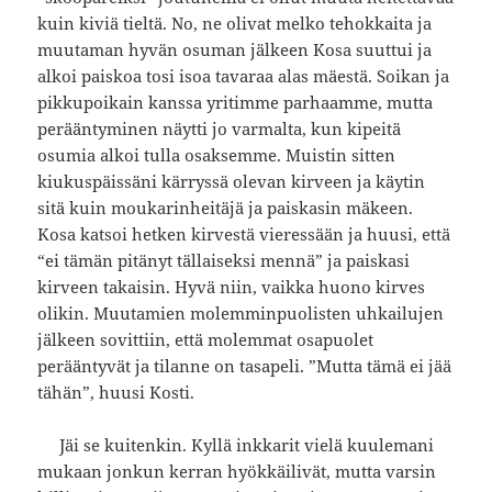
kuin kiviä tieltä. No, ne olivat melko tehokkaita ja
muutaman hyvän osuman jälkeen Kosa suuttui ja
alkoi paiskoa tosi isoa tavaraa alas mäestä. Soikan ja
pikkupoikain kanssa yritimme parhaamme, mutta
perääntyminen näytti jo varmalta, kun kipeitä
osumia alkoi tulla osaksemme. Muistin sitten
kiukuspäissäni kärryssä olevan kirveen ja käytin
sitä kuin moukarinheitäjä ja paiskasin mäkeen.
Kosa katsoi hetken kirvestä vieressään ja huusi, että
“ei tämän pitänyt tällaiseksi mennä” ja paiskasi
kirveen takaisin. Hyvä niin, vaikka huono kirves
olikin. Muutamien molemminpuolisten uhkailujen
jälkeen sovittiin, että molemmat osapuolet
perääntyvät ja tilanne on tasapeli. ”Mutta tämä ei jää
tähän”, huusi Kosti.
Jäi se kuitenkin. Kyllä inkkarit vielä kuulemani
mukaan jonkun kerran hyökkäilivät, mutta varsin