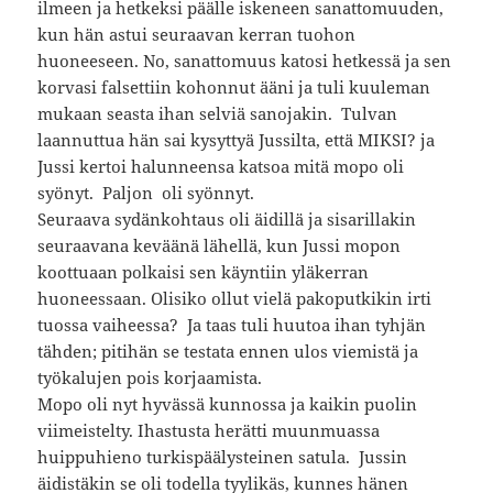
ilmeen ja hetkeksi päälle iskeneen sanattomuuden,
kun hän astui seuraavan kerran tuohon
huoneeseen. No, sanattomuus katosi hetkessä ja sen
korvasi falsettiin kohonnut ääni ja tuli kuuleman
mukaan seasta ihan selviä sanojakin. Tulvan
laannuttua hän sai kysyttyä Jussilta, että MIKSI? ja
Jussi kertoi halunneensa katsoa mitä mopo oli
syönyt. Paljon oli syönnyt.
Seuraava sydänkohtaus oli äidillä ja sisarillakin
seuraavana keväänä lähellä, kun Jussi mopon
koottuaan polkaisi sen käyntiin yläkerran
huoneessaan. Olisiko ollut vielä pakoputkikin irti
tuossa vaiheessa? Ja taas tuli huutoa ihan tyhjän
tähden; pitihän se testata ennen ulos viemistä ja
työkalujen pois korjaamista.
Mopo oli nyt hyvässä kunnossa ja kaikin puolin
viimeistelty. Ihastusta herätti muunmuassa
huippuhieno turkispäälysteinen satula. Jussin
äidistäkin se oli todella tyylikäs, kunnes hänen