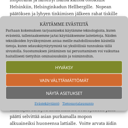
Helsinkiin, Helsinginkadun Hellbergille. Nopean
päätöksen ja lyhyen tinkimisen jälkeen rahat tiskille
ja mopo kadulle. Isä Kairavuolla oli siihen aikaan
KÄYTÄMME EVÄSTEITÄ
autona Moskwitz 407 malli Skandinavia ja eihän
Parhaan kokemuksen tarjoamiseksi käytämme teknologioita, kuten
mopo sinne mahtunut. Sanoi sitten isälleen, että
evästeitä, tallentaaksemme ja/tai käyttääksemme laitetietoja. Näiden
kyllä hän kotiin löytää ja osaan ajaa, kun oli monet
tekniikoiden hyväksyminen antaa meille mahdollisuuden käsitellä
tietoja, kuten selauskäyttäytymistä tai yksilöllisiä tunnuksia tällä
kerrat seurannut läheltä Kari Tirkkosen ajoa. Kesä
sivustolla. Suostumuksen jättäminen tai peruuttaminen voi vaikuttaa
ajettiin ja syksyllä Solifer Thomos mopo 49cc piti
haitallisesti tiettyihin ominaisuuksiin ja toimintoihin.
viedä talviteloille pihasta pilaantumasta. Kellarin
HYVÄKSY
ollessa tupaten täynnä muuta tavaraa ja liian
hämäräkin tarkkuutta vaativiin toimiin, Jussi
VAIN VÄLTTÄMÄTTÖMÄT
ratkaisi asian kantamalla mopon yläkertaan, omaan
huoneeseensa.
NÄYTÄ ASETUKSET
Talviteloille asetettavat moottorikäyttöiset laitteet
kun on hyvä huoltaa perusteellisesti ja muutenkin
Evästekäytäntö
Tietosuojalausunto
omistajan on hyvä tietää mitä ne ovat syöneet. Jussi
päätti selvittää asian purkamalla mopon
alkuaineiksi huoneensa lattialle. Voitte arvata äidin