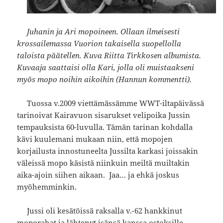
Juhanin ja Ari mopoineen. Ollaan ilmeisesti
krossailemassa Vuorion takaisella suopellolla
taloista päätellen. Kuva Riitta Tirkkosen albumista.
Kuvaaja saattaisi olla Kari, jolla oli
muistaakseni
myös
mopo noihin aikoihin (Hannun kommentti).
Tuossa v.2009 viettämässämme WWT-iltapäivässä
tarinoivat Kairavuon sisarukset velipoika Jussin
tempauksista 60-luvulla. Tämän tarinan kohdalla
kävi kuulemani mukaan niin, että mopojen
korjailusta innostuneelta Jussilta karkasi joissakin
väleissä mopo käsistä niinkuin meiltä muiltakin
aika-ajoin siihen aikaan. Jaa… ja ehkä joskus
myöhemminkin.
Jussi oli kesätöissä raksalla v.-62 hankkinut
moporahat ja lähtenyt isänsä kanssa ostoksille