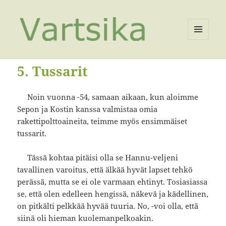
VALIKKO
JA
VIMPAIMET
5. Tussarit
Noin vuonna -54, samaan aikaan, kun aloimme
Sepon ja Kostin kanssa valmistaa omia
rakettipolttoaineita, teimme myös ensimmäiset
tussarit.
Tässä kohtaa pitäisi olla se Hannu-veljeni
tavallinen varoitus, että älkää hyvät lapset tehkö
perässä, mutta se ei ole varmaan ehtinyt. Tosiasiassa
se, että olen edelleen hengissä, näkevä ja kädellinen,
on pitkälti pelkkää hyvää tuuria. No, -voi olla, että
siinä oli hieman kuolemanpelkoakin.