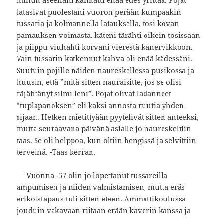
latasivat puolestani vuoron perään kumpaakin
tussaria ja kolmannella latauksella, tosi kovan
pamauksen voimasta, käteni tärähti oikein tosissaan
ja piippu viuhahti korvani vierestä kanervikkoon.
Vain tussarin katkennut kahva oli enää kädessäni.
Suutuin pojille näiden naureskellessa pusikossa ja
huusin, että ”mitä sitten nauraisitte, jos se olisi
räjähtänyt silmilleni”. Pojat olivat ladanneet
”tuplapanoksen” eli kaksi annosta ruutia yhden
sijaan. Hetken mietittyään pyytelivät sitten anteeksi,
mutta seuraavana päivänä asialle jo naureskeltiin
taas. Se oli helppoa, kun oltiin hengissä ja selvittiin
terveinä. -Taas kerran.
Vuonna -57 olin jo lopettanut tussareilla
ampumisen ja niiden valmistamisen, mutta eräs
erikoistapaus tuli sitten eteen. Ammattikoulussa
jouduin vakavaan riitaan erään kaverin kanssa ja