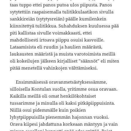
taas tuppo ettei panos putoa ulos piipusta. Panos
sytytettiin raapaisemalla tulitikkulaatikon sivulla
sankkireiän (sytytysreiän) päälle kumilenkein
kiinnitettyä tulitikkua. Suhahduksen kuuluessa pää
piti kallistaa sivulle voimakkaasti, ettei
mahdollisesti irtoava piippu osuisi kasvoille.
Lataamisista eli ruudin ja haulien määrästä,
laukausten määristä ja muista varotoimista meillä
oli kokeilujen jälkeen kirjalliset ”säännöt” eli miten
pitää menetellä vahinkojen välttämiseksi.
Ensimmäisessä oravanmetsästyksessämme,
silloisella Kontulan suolla, yritimme osua oravaan.
Kaikilla meillä oli omat henkilökohtaiset
tussarimme ja minulla oli kaksi pitkäpiippuisinta.
Niillä osui pidemmälle kuin poikien
lyhytpiippuisilla pienemmän hajonnan vuoksi.
Orava kiipesi jahdattuna korkeaan mäntyyn ja vain
minun aseellani kannatti enää edes yrittää. Pojat