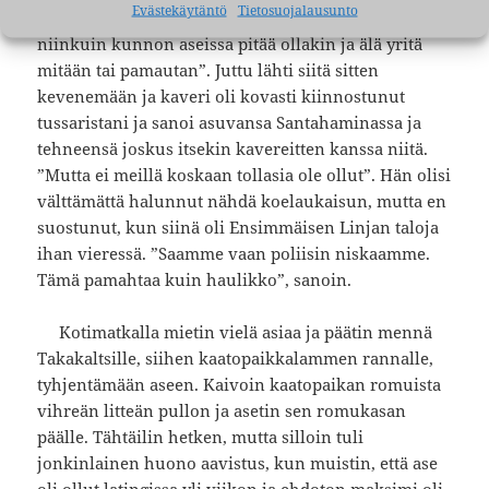
Evästekäytäntö
Tietosuojalausunto
tanassa, että ”tässä on liipaisin, nalli ja iskuri,
niinkuin kunnon aseissa pitää ollakin ja älä yritä
mitään tai pamautan”. Juttu lähti siitä sitten
kevenemään ja kaveri oli kovasti kiinnostunut
tussaristani ja sanoi asuvansa Santahaminassa ja
tehneensä joskus itsekin kavereitten kanssa niitä.
”Mutta ei meillä koskaan tollasia ole ollut”. Hän olisi
välttämättä halunnut nähdä koelaukaisun, mutta en
suostunut, kun siinä oli Ensimmäisen Linjan taloja
ihan vieressä. ”Saamme vaan poliisin niskaamme.
Tämä pamahtaa kuin haulikko”, sanoin.
Kotimatkalla mietin vielä asiaa ja päätin mennä
Takakaltsille, siihen kaatopaikkalammen rannalle,
tyhjentämään aseen. Kaivoin kaatopaikan romuista
vihreän litteän pullon ja asetin sen romukasan
päälle. Tähtäilin hetken, mutta silloin tuli
jonkinlainen huono aavistus, kun muistin, että ase
oli ollut latingissa yli viikon ja ehdoton maksimi oli