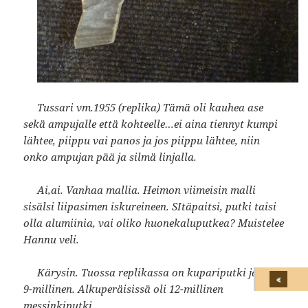
Tussari vm.1955 (replika) Tämä oli kauhea ase
sekä ampujalle että kohteelle…ei aina tiennyt kumpi
lähtee, piippu vai panos ja jos piippu lähtee, niin
onko ampujan pää ja silmä linjalla.
Ai,ai. Vanhaa mallia. Heimon viimeisin malli
sisälsi liipasimen iskureineen. SItäpaitsi, putki taisi
olla alumiinia, vai oliko huonekaluputkea? Muistelee
Hannu veli.
Kärysin. Tuossa replikassa on kupariputki ja vain
9-millinen. Alkuperäisissä oli 12-millinen
messinkiputki.