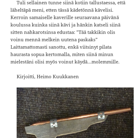
Tuli sellainen tunne siinä kotiin tallustaessa, että
läheltäpä meni, etten tässä kädetönnä kävelisi.
Kerroin samaiselle kaverille seuraavana päivänä
koulussa kuinka siinä kävi ja hänkin katseli siinä
sitten nahkarotsinsa edustaa: ”Tää takkikin olis
voinu mennä melkein uutena paskaks”
Laittamattomasti sanottu, enkä viitsinyt pilata
haurasta sopua kertomalla, miten siinä minun
mielestäni olisi myös voinut käydä…molemmille.
Kirjoitti, Heimo Kuukkanen