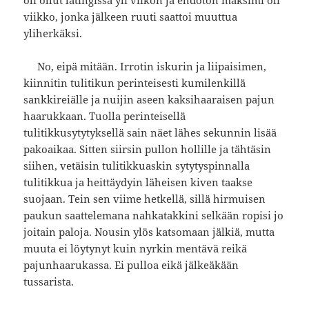
viikko, jonka jälkeen ruuti saattoi muuttua
yliherkäksi.
No, eipä mitään. Irrotin iskurin ja liipaisimen,
kiinnitin tulitikun perinteisesti kumilenkillä
sankkireiälle ja nuijin aseen kaksihaaraisen pajun
haarukkaan. Tuolla perinteisellä
tulitikkusytytyksellä sain näet lähes sekunnin lisää
pakoaikaa. Sitten siirsin pullon hollille ja tähtäsin
siihen, vetäisin tulitikkuaskin sytytyspinnalla
tulitikkua ja heittäydyin läheisen kiven taakse
suojaan. Tein sen viime hetkellä, sillä hirmuisen
paukun saattelemana nahkatakkini selkään ropisi jo
joitain paloja. Nousin ylös katsomaan jälkiä, mutta
muuta ei löytynyt kuin nyrkin mentävä reikä
pajunhaarukassa. Ei pulloa eikä jälkeäkään
tussarista.