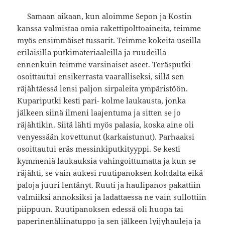
Samaan aikaan, kun aloimme Sepon ja Kostin
kanssa valmistaa omia rakettipolttoaineita, teimme
myös ensimmäiset tussarit. Teimme kokeita useilla
erilaisilla putkimateriaaleilla ja ruudeilla
ennenkuin teimme varsinaiset aseet. Teräsputki
osoittautui ensikerrasta vaaralliseksi, sillä sen
räjähtäessä lensi paljon sirpaleita ympäristöön.
Kupariputki kesti pari- kolme laukausta, jonka
jälkeen siinä ilmeni laajentuma ja sitten se jo
räjähtikin. Siitä lähti myös palasia, koska aine oli
venyessään kovettunut (karkaistunut). Parhaaksi
osoittautui eräs messinkiputkityyppi. Se kesti
kymmeniä laukauksia vahingoittumatta ja kun se
räjähti, se vain aukesi ruutipanoksen kohdalta eikä
paloja juuri lentänyt. Ruuti ja haulipanos pakattiin
valmiiksi annoksiksi ja ladattaessa ne vain sullottiin
piippuun. Ruutipanoksen edessä oli huopa tai
paperinenäliinatuppo ja sen jälkeen lyijyhauleja ja