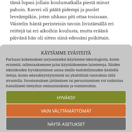
tämä lupasi jollain koulumatkalla piestä minut
pahoin. Kaveri oli päätä pidempi ja puolet
leveämpikin, joten uhkaus piti ottaa tosissaan.
Väistelin häntä perinteisin tavoin livistämällä eri
reittejä tai eri aikoihin koulusta, mutta eräänä
päivänä hän oli sitten siinä edessäni poikittain.
Olin tuon uhkailun jälkeen valmistanut pienen
KÄYTÄMME EVÄSTEITÄ
kymmensenttisellä piipulla varustetun tussarin,
Parhaan kokemuksen tarjoamiseksi käytämme teknologioita, kuten
evästeitä, tallentaaksemme ja/tai käyttääksemme laitetietoja. Näiden
jossa oli viimeisenä kehityksen tuloksena pellistä
tekniikoiden hyväksyminen antaa meille mahdollisuuden käsitellä
tekemäni liipaisin ja iskuri. Sankkireiän päälle olin
tietoja, kuten selauskäyttäytymistä tai yksilöllisiä tunnuksia tällä
kiinnittänyt nallipyssyn paperinallin ja iskuri iski
sivustolla. Suostumuksen jättäminen tai peruuttaminen voi vaikuttaa
haitallisesti tiettyihin ominaisuuksiin ja toimintoihin.
sen ruutipesään. Panoksena oli lyijymöykky.
Kaivoin nyt tiukassa paikassa tussarin nahkatakin
HYVÄKSY
povitaskusta ja viritin sen. Sanoin kaverille, että ”ei
sitten yhtään lähemmäs tai sinussa on
VAIN VÄLTTÄMÄTTÖMÄT
sormenmentävä reikä vatsassasi”. ”Mikä toi on”,
kysyi hän ”tussariko”. ”Millä se laukeaa, mitä noi
NÄYTÄ ASETUKSET
viritykset siinä on ?” Kerroin sitten siinä tussari