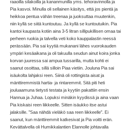
raaoilla silakoilla ja kananmunilla yms. tehoravinnolla ja
Pia kasvoi. Minulla oli sellainen käsitys, että jos pientä ja
heikkoa pentua vähän treenaa ja juoksuttaa muutenkin,
niin kyllä se siitä kuntoutuu. Ja kyllä se kuntoutuikin. Pia
kantoi kaupasta kotiin aina 3-5 litran sillipukillisen omaa tai
perheen ruokia ja talvella veti koko kauppalastin reessä
perässään. Pia sai kyytiä mukanani lähes vuorokauden
ympäri kesäaikana ja oli takuulla seudun ainut koira jonka
korvan juuressa sai ampua tussarilla, mutta kohti ei
saanut osoittaa, sillä silloin Piaa vietiin. Jouluna Pia sai
isäukolta lahjaksi reen. Siinä oli rottingista aisat ja
mänttiremmistä hartia- ja rintaremmit. Sitä piti heti
jouluaamuna tietysti testata ja kyytiin pakattiin ensin
Hannua ja Juhaa. Lopuksi minäkin kyydissä ja aina vaan
Pia kiskaisi reen liikkeelle. Sitten isäukko itse astui
jalaksille. ”Saa nähdä vieläkö saa reen liikkeelle”. Ei
saanut, kun mänttiremmit katkesivat ja Pia voitti erän.
Kevättalvella oli Humikkalantien Elannolle johtavalla