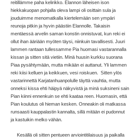
reitillämme paha kelirikko. Elannon läheisen ison
hiekkakuopan pohjalla oleva lampi oli osittain sula ja
jouduimme menomatkalla kiertelemään sen ympäri
reunoja pitkin ja hyvin päästiin Elannolle. Takaisin
mentäessä arvelin saman konstin onnistuvat, kun reki ei
ollut ihan ääriään myöten täysi, niinkuin tavallisesti. Juuri
lammen rantaan tullessamme Pia huomasi vastarannalla
kissan ja sitten sitä vietiin. Minä huusin kurkku suorana
Piaa pysähtymään, mutta mikään ei auttanut. Yli lammen
reki kiisi kelluen ja keikkuen, vesi roiskuen. Sitten ylös
vastarinnettä Karjatanhuanpolulle täyttä vauhtia, mutta
onneksi kissa ehti häipyä näkyvistä ja minä suksineni sain
Pian kiinni ennenkuin se ehti kaataa reen. Huomasin, että
Pian koulutus oli hieman kesken. Onneakin oli matkassa
runsaasti kauppalastin kannalta, sillä mitään ei pudonnut
ja kastuikin melko vähän.
Kesällä oli sitten pentueen arviointitilaisuus ja paikalla