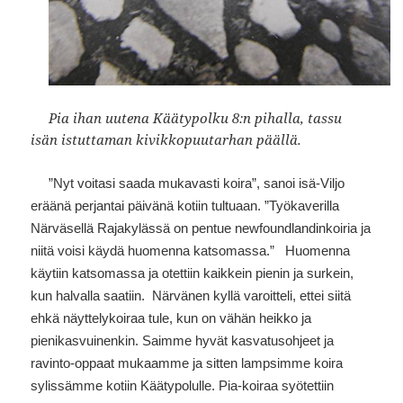
Pia ihan uutena Käätypolku 8:n pihalla, tassu
isän istuttaman kivikkopuutarhan päällä.
”Nyt voitasi saada mukavasti koira”, sanoi isä-Viljo
eräänä perjantai päivänä kotiin tultuaan. ”Työkaverilla
Närväsellä Rajakylässä on pentue newfoundlandinkoiria ja
niitä voisi käydä huomenna katsomassa.” Huomenna
käytiin katsomassa ja otettiin kaikkein pienin ja surkein,
kun halvalla saatiin. Närvänen kyllä varoitteli, ettei siitä
ehkä näyttelykoiraa tule, kun on vähän heikko ja
pienikasvuinenkin. Saimme hyvät kasvatusohjeet ja
ravinto-oppaat mukaamme ja sitten lampsimme koira
sylissämme kotiin Käätypolulle. Pia-koiraa syötettiin