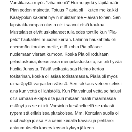
Varstikassa myös ”vihamiehiä” Heimo pyrki ylläpitämään
Pian pedon mainetta. Totuus Piasta oli – kuten me kaikki
Käätypolun kakarat hyvin muistamme – aivan toinen. Sen
lapsirakkaampaa otusta olisi saanut etsiä kaukaa.
Mustalaiset eivät uskaltaneet tulla edes tontille kun ”Pia-
peto” haukahteli muudan kerran. Lähinnä haukahtelu oli
enemmän ilmoitus meille, että kohta Pia pääsee
nuolemaan vieraat kumoon. Koska Pia oli rodultaan
pelastuskoira, itseasiassa meripelastuskoira, se piti hyvää
huolta Juhasta. Tästä seikasta saa Heimo kertoa
tositarinan, koska oli asiaa todistamassa. Pialla oli myös
uimaräpylät varpaiden välissä. Sen rakkaus veteen selvisi
aina kun vettä oli lähistöllä. Kun Pia vainusi vettä se halusi
oitis uimaan eikäpä sitä juuri mikään mahti maailmassa
estänyt jos se oli irti. Varsinkin kesähelteellä se rakasti
rypemistä erilaisissa plutakoissa. Mm. Kontulan suolla oli
suohautoja joissa Pia usein kesällä käväisi ja piehtaroi
antaumuksella kanervikossa kylvyn jälkeen.