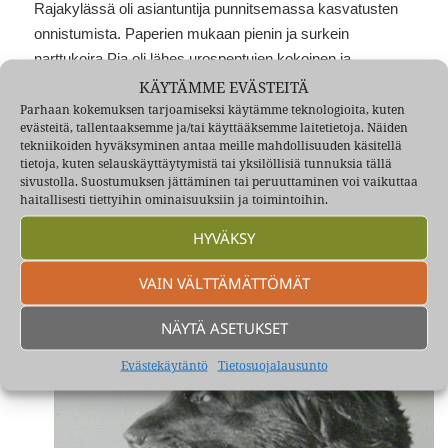
Rajakylässä oli asiantuntija punnitsemassa kasvatusten
onnistumista. Paperien mukaan pienin ja surkein
narttukoira Pia oli lähes urospentujen kokoinen ja
vahvojen hartialihasten takia säkäkorkeus oli liian suuri
KÄYTÄMME EVÄSTEITÄ
Parhaan kokemuksen tarjoamiseksi käytämme teknologioita, kuten
nartulle. ”Ei kelpaa näyttelykoiraksi” oli tuomio. Ennen
evästeitä, tallentaaksemme ja/tai käyttääksemme laitetietoja. Näiden
lähtöämme Pia vielä näytösluontoisesti väänsi isoimman
tekniikoiden hyväksyminen antaa meille mahdollisuuden käsitellä
velipoikansa tantereeseen. Piasta rekineen on hyvä kuva,
tietoja, kuten selauskäyttäytymistä tai yksilöllisiä tunnuksia tällä
sivustolla. Suostumuksen jättäminen tai peruuttaminen voi vaikuttaa
kts.
”heimopiakaatypolku57”
haitallisesti tiettyihin ominaisuuksiin ja toimintoihin.
Kirjoitti: Heimo Kuukkanen
HYVÄKSY
VAIN VÄLTTÄMÄTTÖMÄT
NÄYTÄ ASETUKSET
Evästekäytäntö
Tietosuojalausunto