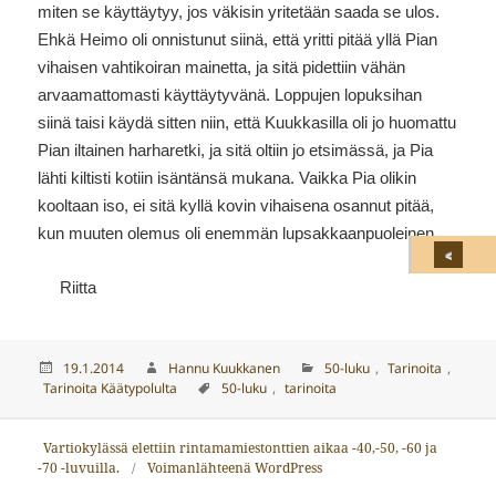
miten se käyttäytyy, jos väkisin yritetään saada se ulos.
Ehkä Heimo oli onnistunut siinä, että yritti pitää yllä Pian
vihaisen vahtikoiran mainetta, ja sitä pidettiin vähän
arvaamattomasti käyttäytyvänä. Loppujen lopuksihan
siinä taisi käydä sitten niin, että Kuukkasilla oli jo huomattu
Pian iltainen harharetki, ja sitä oltiin jo etsimässä, ja Pia
lähti kiltisti kotiin isäntänsä mukana. Vaikka Pia olikin
kooltaan iso, ei sitä kyllä kovin vihaisena osannut pitää,
kun muuten olemus oli enemmän lupsakkaanpuoleinen.
Riitta
Julkaistu
Kirjoittaja
Kategoriat
19.1.2014
Hannu Kuukkanen
50-luku
,
Tarinoita
,
Avainsanat
Tarinoita Käätypolulta
50-luku
,
tarinoita
Artikkelien
Vartiokylässä elettiin rintamamiestonttien aikaa -40,-50, -60 ja
selaus
-70 -luvuilla.
Voimanlähteenä WordPress