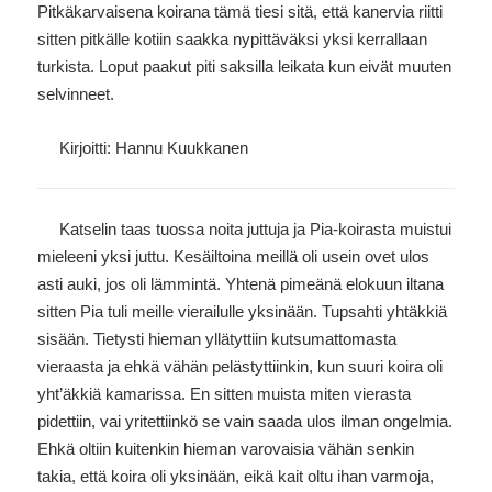
Pitkäkarvaisena koirana tämä tiesi sitä, että kanervia riitti
sitten pitkälle kotiin saakka nypittäväksi yksi kerrallaan
turkista. Loput paakut piti saksilla leikata kun eivät muuten
selvinneet.
Kirjoitti: Hannu Kuukkanen
Katselin taas tuossa noita juttuja ja Pia-koirasta muistui
mieleeni yksi juttu. Kesäiltoina meillä oli usein ovet ulos
asti auki, jos oli lämmintä. Yhtenä pimeänä elokuun iltana
sitten Pia tuli meille vierailulle yksinään. Tupsahti yhtäkkiä
sisään. Tietysti hieman yllätyttiin kutsumattomasta
vieraasta ja ehkä vähän pelästyttiinkin, kun suuri koira oli
yht’äkkiä kamarissa. En sitten muista miten vierasta
pidettiin, vai yritettiinkö se vain saada ulos ilman ongelmia.
Ehkä oltiin kuitenkin hieman varovaisia vähän senkin
takia, että koira oli yksinään, eikä kait oltu ihan varmoja,