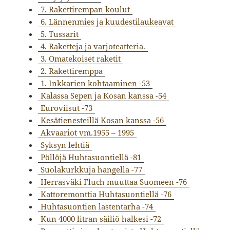
7. Rakettirempan koulut
6. Lännenmies ja kuudestilaukeavat
5. Tussarit
4. Raketteja ja varjoteatteria.
3. Omatekoiset raketit
2. Rakettiremppa
1. Inkkarien kohtaaminen -53
Kalassa Sepen ja Kosan kanssa -54
Euroviisut -73
Kesätienesteillä Kosan kanssa -56
Akvaariot vm.1955 – 1995
Syksyn lehtiä
Pöllöjä Huhtasuontiellä -81
Suolakurkkuja hangella -77
Herrasväki Fluch muuttaa Suomeen -76
Kattoremonttia Huhtasuontiellä -76
Huhtasuontien lastentarha -74
Kun 4000 litran säiliö halkesi -72