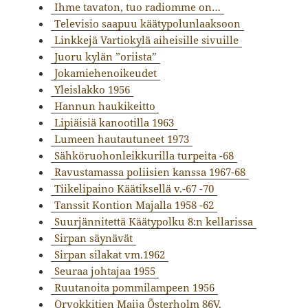
Ihme tavaton, tuo radiomme on…
Televisio saapuu käätypolunlaaksoon
Linkkejä Vartiokylä aiheisille sivuille
Juoru kylän ”oriista”
Jokamiehenoikeudet
Yleislakko 1956
Hannun haukikeitto
Lipiäisiä kanootilla 1963
Lumeen hautautuneet 1973
Sähköruohonleikkurilla turpeita -68
Ravustamassa poliisien kanssa 1967-68
Tiikelipaino Käätiksellä v.-67 -70
Tanssit Kontion Majalla 1958 -62
Suurjännitettä Käätypolku 8:n kellarissa
Sirpan säynävät
Sirpan silakat vm.1962
Seuraa johtajaa 1955
Ruutanoita pommilampeen 1956
Orvokkitien Maija Österholm 86V.