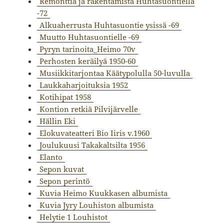
Remonttia ja rakentamista Huhtasuontiellä
-72
Alkuaherrusta Huhtasuontie ysissä -69
Muutto Huhtasuontielle -69
Pyryn tarinoita_Heimo 70v
Perhosten keräilyä 1950-60
Musiikkitarjontaa Käätypolulla 50-luvulla
Laukkaharjoituksia 1952
Kotihipat 1958
Kontion retkiä Pilvijärvelle
Hällin Eki
Elokuvateatteri Bio Iiris v.1960
Joulukuusi Takakaltsilta 1956
Elanto
Sepon kuvat
Sepon perintö
Kuvia Heimo Kuukkasen albumista
Kuvia Jyry Louhiston albumista
Helytie 1 Louhistot