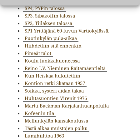
SP5 Puotilan ostarilla
SP4, PYPin talossa
SP3, Sibakoffin talossa
SP2, Tiilaksen talossa
SP1 Yrittäjänä 60-luvun Vartiokylässä.
Puotinkylän pula-aikaa
Hiihdettiin sitä ennenkin
Pimeät talot
Koulu luokkahuoneessa
Reino I.V. Nieminen Raitamäentieltä
Kun Heiskaa hukutettiin
Kontion retki Skataan 1957
Soikka, systeri aidan takaa
Huhtasuontien Virenit 1976
Martti Backman Karjatanhuanpolulta
Kofeenin tila
Mellunkylän kansakoulussa
Tästä alkaa muistojen polku
Lumihiihtoa 1963