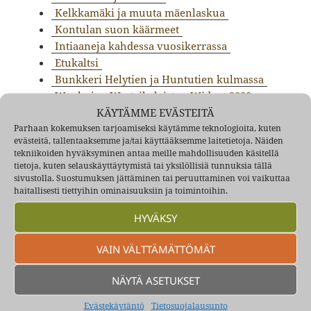
Kelkkamäki ja muuta mäenlaskua
Kontulan suon käärmeet
Intiaaneja kahdessa vuosikerrassa
Etukaltsi
Bunkkeri Helytien ja Huntutien kulmassa
Wanhojen Wartsikalaisten Wideot 2009
KÄYTÄMME EVÄSTEITÄ
Kontulan muuntajalta
Parhaan kokemuksen tarjoamiseksi käytämme teknologioita, kuten
Leikit Kinnarin eteisen alla
evästeitä, tallentaaksemme ja/tai käyttääksemme laitetietoja. Näiden
Miten Kalevi sai lisänimen ”päärynä”
tekniikoiden hyväksyminen antaa meille mahdollisuuden käsitellä
Virmo Sahari kertoo Kurtsikan mäestä
tietoja, kuten selauskäyttäytymistä tai yksilöllisiä tunnuksia tällä
sivustolla. Suostumuksen jättäminen tai peruuttaminen voi vaikuttaa
Juha Öman
haitallisesti tiettyihin ominaisuuksiin ja toimintoihin.
Wanhojen Wartsikalaisten Tapaaminen
24.10.2009
HYVÄKSY
Kairavuon Juhanin albumista
Heiskan elikot 50-luku
VAIN VÄLTTÄMÄTTÖMÄT
Heiskakin pyöräili
SP7, Irrottautuminen 1973 – 1974
NÄYTÄ ASETUKSET
SP6 Puhoksessa 1971 – 1974
Evästekäytäntö
Tietosuojalausunto