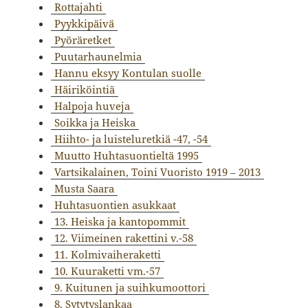
Rottajahti
Pyykkipäivä
Pyöräretket
Puutarhaunelmia
Hannu eksyy Kontulan suolle
Häiriköintiä
Halpoja huveja
Soikka ja Heiska
Hiihto- ja luisteluretkiä -47, -54
Muutto Huhtasuontieltä 1995
Vartsikalainen, Toini Vuoristo 1919 – 2013
Musta Saara
Huhtasuontien asukkaat
13. Heiska ja kantopommit
12. Viimeinen rakettini v.-58
11. Kolmivaiheraketti
10. Kuuraketti vm.-57
9. Kuitunen ja suihkumoottori
8. Sytytyslankaa