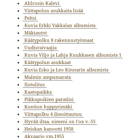
Ahlrosin Kalevi
Viittapolun asukkaita lisää
Peltsi
Kuvia Erkki Vakkalan albumista
Mäkiautot
Käätypolku 8 rakennustyömaat
Uudisraivaajia
Kuvia Viljo ja Lahja Kuukkasen albumista 1
Käätypolun asukkaat
Kuvia Esko ja Leo Kinnarin albumista
Malmin ampumarata
Ilotulitus
Kaatopaikka
Pikkupoikien paratiisi
Kontion hyppyrimäki
Viittapolku 4 ilmoittautuu
Hyvää iltaa, nimeni on Cox v.-55
Heiskan kanootti 1958
Akvaario vm.1955