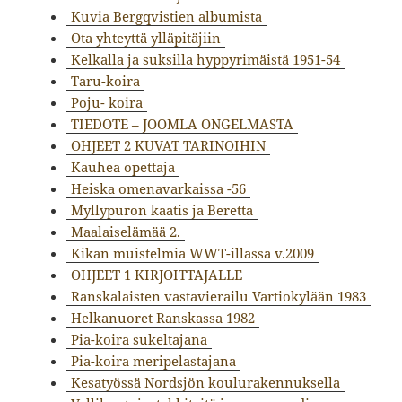
Kuvia Bergqvistien albumista
Ota yhteyttä ylläpitäjiin
Kelkalla ja suksilla hyppyrimäistä 1951-54
Taru-koira
Poju- koira
TIEDOTE – JOOMLA ONGELMASTA
OHJEET 2 KUVAT TARINOIHIN
Kauhea opettaja
Heiska omenavarkaissa -56
Myllypuron kaatis ja Beretta
Maalaiselämää 2.
Kikan muistelmia WWT-illassa v.2009
OHJEET 1 KIRJOITTAJALLE
Ranskalaisten vastavierailu Vartiokylään 1983
Helkanuoret Ranskassa 1982
Pia-koira sukeltajana
Pia-koira meripelastajana
Kesatyössä Nordsjön koulurakennuksella