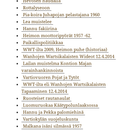
Hevosen haudalla
Rottalyseoon
Pia-koira Juhapojan pelastajana 1960
Lea muistelee
Hannu fakiirina
Heimon moottoripyörät 1957 -62
Paikallispolitiikkaa
WWT-ilta 2009, Heimon puhe (historiaa)
Wanhojen Wartsikalaisten Wideot 12.4.2014
Lailan muistelma Kontion Majan
varainhankinnoista
Vartiovuoren Pojat ja Tytöt
WWT-ilta eli Wanhojen Wartsikalaisten
Tapaaminen 12.4.2014
Ruosteiset rautanaulat
Luomuruokaa Käätypolunlaaksossa
Hannu ja Pekka palomiehinä
Vartiokylän suojeluskunta
Malkana isäni silmässä 1957