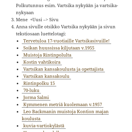
Polkutunnus esim. Vartsika nykyään ja vartsika-
nykyaan
Mene +Uusi –> Sivu
Anna sivulle otsikko Vartsika nykyään ja sivun
tekstiosaan luettelotagi:
Tervetuloa 17-vuotiaille Vartsikasivuille!
Soikan huussissa kiljutaan v.1955
Muistoja Rintinpolulta
Kostin vahtikoira
Vartsikan kansakoulusta ja opettajista
Vartsikan kansakoulu
Rintinpolku 15
70-luku
Jorma Salmi
Kymmenen metriä kuolemaan v.1957
Leo Backmanin muistoja Kontion majan
koulusta
kuvia-vartiokylästä