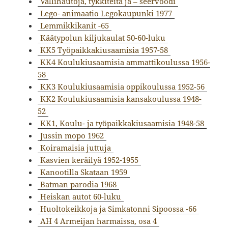
Vallihautoja, tykkiteitä ja – seervoodi
Lego- animaatio Legokaupunki 1977
Lemmikkikanit -65
Käätypolun kiljukaulat 50-60-luku
KK5 Työpaikkakiusaamisia 1957-58
KK4 Koulukiusaamisia ammattikoulussa 1956-
58
KK3 Koulukiusaamisia oppikoulussa 1952-56
KK2 Koulukiusaamisia kansakoulussa 1948-
52
KK1, Koulu- ja työpaikkakiusaamisia 1948-58
Jussin mopo 1962
Koiramaisia juttuja
Kasvien keräilyä 1952-1955
Kanootilla Skataan 1959
Batman parodia 1968
Heiskan autot 60-luku
Huoltokeikkoja ja Simkatonni Sipoossa -66
AH 4 Armeijan harmaissa, osa 4