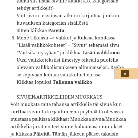
(tämä siis listaa sivulle kaikki k.o. kategoriaan
tehdyt artikkelit)
Voit sivun tekstiosan alkuun kirjoittaa jonkun
kuvauksen kategorian sisällöstä
Sitten klikkaa
Päivitä
Mene Ulkoasu –> valikot ja Ruksaa kohdassa
”Lisää valikkokohteet” – ”Sivut” tekemäsi sivu
”Vartsika nykyään” ja klikkaa
Lisää valikkoon
Uusi valikkotekstisi ilmestyy oikealla puolella
olevaan valikkolistaukseen alimmaiseksi. Raaha
se sopivaan kohtaa valikkoluettelossa.
Klikkaa lopuksi
Tallenna valikko
SIVUJEN/ARTIKKELEIDEN MUOKKAUS
Voit muokata mitä tahansa artikkelia tai sivua kun
surffaat sivuilla kirjautuneena ja ylhäällä olevassa
mustassa palkissa klikkaat Muokkaa sivua/Muokkaa
artikkelia ja sitten teet sinne haluamasi muutokset
ja klikkaa
Päivitä.
Tämän jälkeen pääset takaisin